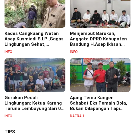
Kades Cangkuang Wetan
Menjemput Barokah,
Asep Kusmiadi S.I.P ,Gagas
Anggota DPRD Kabupaten
Lingkungan Sehat,
Bandung H.Asep Ikhsan
Bersihkan Saluran Air di RW
S.Pd.M.M Hadiri Haul Akbar
INFO
INFO
07
Masyayikh Pondok
Pesantren Cipasung.
Gerakan Peduli
Ajang Temu Kangen
Lingkungan: Ketua Karang
Sahabat Eks Pemain Bola,
Taruna Lembayung Sari 09
Bukan Dilapangan Tapi
Irvan Permana Ajak
Ditongkrongan
INFO
DAERAH
Ciptakan Lingkungan Asri
dan Nyaman
TIPS