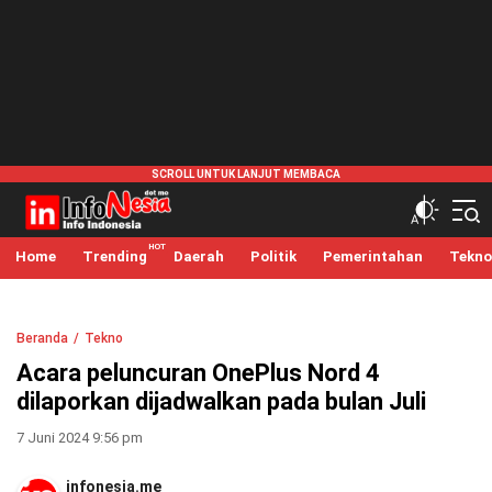
infonesia.me
Info Indonesia
Home
Trending
Daerah
Politik
Pemerintahan
Tekno
Beranda
Tekno
Acara peluncuran OnePlus Nord 4
dilaporkan dijadwalkan pada bulan Juli
7 Juni 2024 9:56 pm
infonesia.me