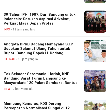
39 Tahun IPHI 1987, Dari Bandung untuk
Indonesia: Satukan Aspirasi Advokat,
Perkuat Masa Depan Profesi
INFO
13 jam yang lalu
Anggota DPRD Dadang Hemayana S.I.P
Ucapkan Selamat Ulang Tahun untuk
Bupati Bandung Bapak H. Dadang
Supriatna
DAERAH
15 jam yang lalu
Tak Sekadar Seremonial Harlah, KNPI
Bandung Barat Turun Langsung ke
Masyarakat: 120 Paket Sembako, Bantuan
Disabilitas hingga Layanan Kesehatan
INFO
2 hari yang lalu
Gratis
Mumpung Kemarau, KDS Dorong
Percepatan Normalisasi Sungai di 12