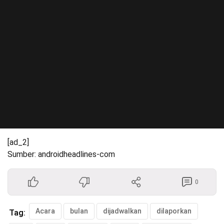
[ad_2]
Sumber: androidheadlines-com
0
Acara
bulan
dijadwalkan
dilaporkan
Tag: