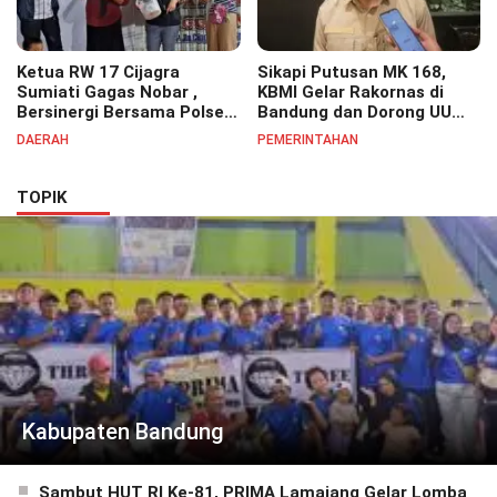
Ketua RW 17 Cijagra
Sikapi Putusan MK 168,
Sumiati Gagas Nobar ,
KBMI Gelar Rakornas di
Bersinergi Bersama Polsek
Bandung dan Dorong UU
Bojongsoang Semarakkan
Perlindungan Pekerja
DAERAH
PEMERINTAHAN
Berbagi Doorprize
TOPIK
Kabupaten Bandung
Sambut HUT RI Ke-81, PRIMA Lamajang Gelar Lomba