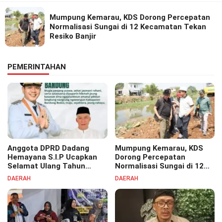
Mumpung Kemarau, KDS Dorong Percepatan
Normalisasi Sungai di 12 Kecamatan Tekan
Resiko Banjir
PEMERINTAHAN
Anggota DPRD Dadang
Mumpung Kemarau, KDS
Hemayana S.I.P Ucapkan
Dorong Percepatan
Selamat Ulang Tahun
Normalisasi Sungai di 12
untuk Bupati Bandung
Kecamatan Tekan Resiko
DAERAH
DAERAH
Bapak H. Dadang Supriatna
Banjir