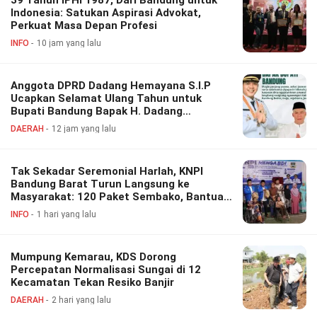
39 Tahun IPHI 1987, Dari Bandung untuk
Indonesia: Satukan Aspirasi Advokat,
Perkuat Masa Depan Profesi
INFO
10 jam yang lalu
Anggota DPRD Dadang Hemayana S.I.P
Ucapkan Selamat Ulang Tahun untuk
Bupati Bandung Bapak H. Dadang
Supriatna
DAERAH
12 jam yang lalu
Tak Sekadar Seremonial Harlah, KNPI
Bandung Barat Turun Langsung ke
Masyarakat: 120 Paket Sembako, Bantuan
Disabilitas hingga Layanan Kesehatan
INFO
1 hari yang lalu
Gratis
Mumpung Kemarau, KDS Dorong
Percepatan Normalisasi Sungai di 12
Kecamatan Tekan Resiko Banjir
DAERAH
2 hari yang lalu