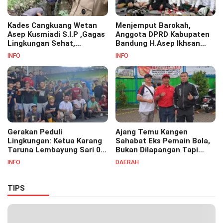
Kades Cangkuang Wetan
Menjemput Barokah,
Asep Kusmiadi S.I.P ,Gagas
Anggota DPRD Kabupaten
Lingkungan Sehat,
Bandung H.Asep Ikhsan
Bersihkan Saluran Air di RW
S.Pd.M.M Hadiri Haul Akbar
INFO
INFO
07
Masyayikh Pondok
Pesantren Cipasung.
Gerakan Peduli
Ajang Temu Kangen
Lingkungan: Ketua Karang
Sahabat Eks Pemain Bola,
Taruna Lembayung Sari 09
Bukan Dilapangan Tapi
Irvan Permana Ajak
Ditongkrongan
INFO
DAERAH
Ciptakan Lingkungan Asri
dan Nyaman
TIPS