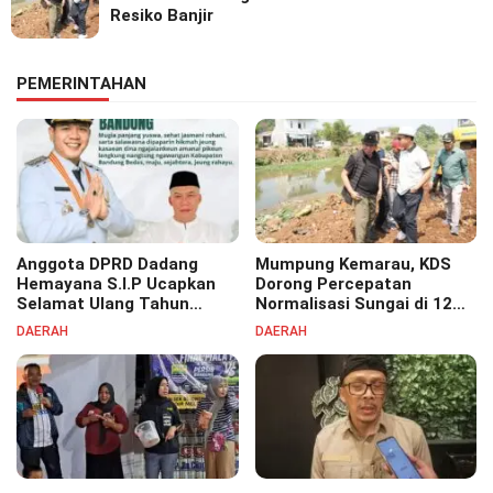
Resiko Banjir
PEMERINTAHAN
Anggota DPRD Dadang
Mumpung Kemarau, KDS
Hemayana S.I.P Ucapkan
Dorong Percepatan
Selamat Ulang Tahun
Normalisasi Sungai di 12
untuk Bupati Bandung
Kecamatan Tekan Resiko
DAERAH
DAERAH
Bapak H. Dadang Supriatna
Banjir