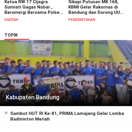
Ketua RW 17 Cijagra
Sikapi Putusan MK 168,
Sumiati Gagas Nobar ,
KBMI Gelar Rakornas di
Bersinergi Bersama Polsek
Bandung dan Dorong UU
Bojongsoang Semarakkan
Perlindungan Pekerja
DAERAH
PEMERINTAHAN
Berbagi Doorprize
TOPIK
Kabupaten Bandung
Sambut HUT RI Ke-81, PRIMA Lamajang Gelar Lomba
Badminton Meriah