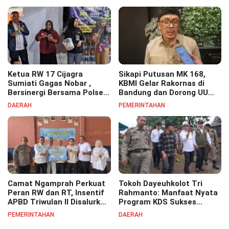
Ketua RW 17 Cijagra
Sikapi Putusan MK 168,
Sumiati Gagas Nobar ,
KBMI Gelar Rakornas di
Bersinergi Bersama Polsek
Bandung dan Dorong UU
Bojongsoang Semarakkan
Perlindungan Pekerja
DAERAH
PEMERINTAHAN
Berbagi Doorprize
Camat Ngamprah Perkuat
Tokoh Dayeuhkolot Tri
Peran RW dan RT, Insentif
Rahmanto: Manfaat Nyata
APBD Triwulan II Disalurkan
Program KDS Sukses
untuk Tingkatkan
Dirasakan Seluruh Lapisan
PEMERINTAHAN
DAERAH
Semangat Pelayanan
Masyarakat Merata