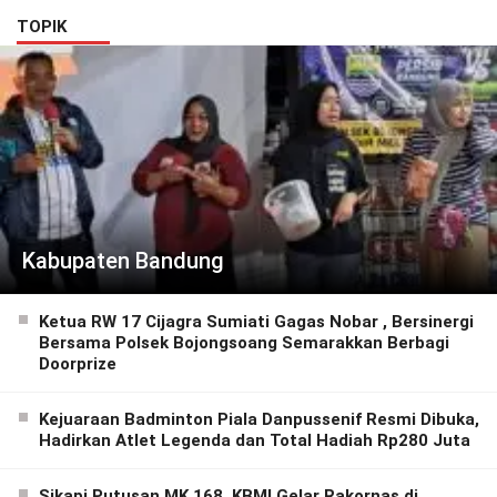
Masyarakat
Sampai Pelosok.
TOPIK
Kabupaten Bandung
Ketua RW 17 Cijagra Sumiati Gagas Nobar , Bersinergi
Bersama Polsek Bojongsoang Semarakkan Berbagi
Doorprize
Kejuaraan Badminton Piala Danpussenif Resmi Dibuka,
Hadirkan Atlet Legenda dan Total Hadiah Rp280 Juta
Sikapi Putusan MK 168, KBMI Gelar Rakornas di