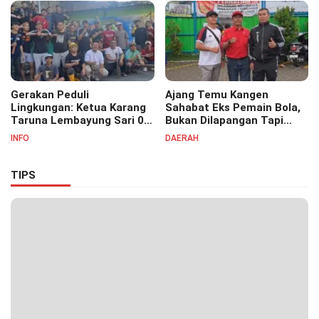
Pesantren Cipasung.
Gerakan Peduli
Ajang Temu Kangen
Lingkungan: Ketua Karang
Sahabat Eks Pemain Bola,
Taruna Lembayung Sari 09
Bukan Dilapangan Tapi
Irvan Permana Ajak
Ditongkrongan
INFO
DAERAH
Ciptakan Lingkungan Asri
dan Nyaman
TIPS