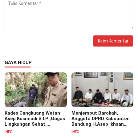
GAYA HIDUP
Kades Cangkuang Wetan
Menjemput Barokah,
Asep Kusmiadi S.I.P ,Gagas
Anggota DPRD Kabupaten
Lingkungan Sehat,
Bandung H.Asep Ikhsan
Bersihkan Saluran Air di RW
S.Pd.M.M Hadiri Haul Akbar
INFO
INFO
07
Masyayikh Pondok