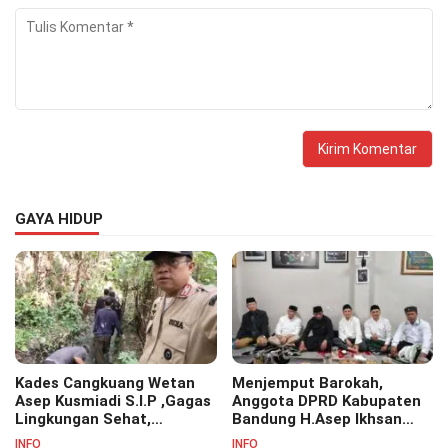
GAYA HIDUP
Kades Cangkuang Wetan
Menjemput Barokah,
Asep Kusmiadi S.I.P ,Gagas
Anggota DPRD Kabupaten
Lingkungan Sehat,
Bandung H.Asep Ikhsan
Bersihkan Saluran Air di RW
S.Pd.M.M Hadiri Haul Akbar
INFO
INFO