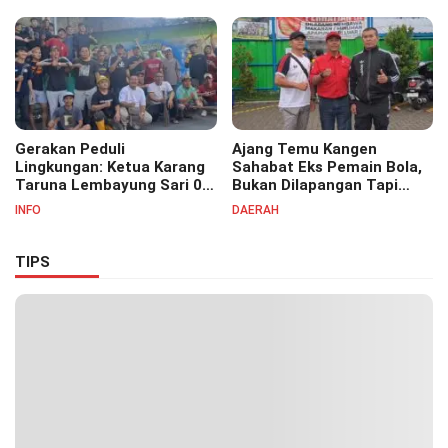
07
Masyayikh Pondok
Pesantren Cipasung.
Gerakan Peduli
Ajang Temu Kangen
Lingkungan: Ketua Karang
Sahabat Eks Pemain Bola,
Taruna Lembayung Sari 09
Bukan Dilapangan Tapi
Irvan Permana Ajak
Ditongkrongan
INFO
DAERAH
Ciptakan Lingkungan Asri
dan Nyaman
TIPS