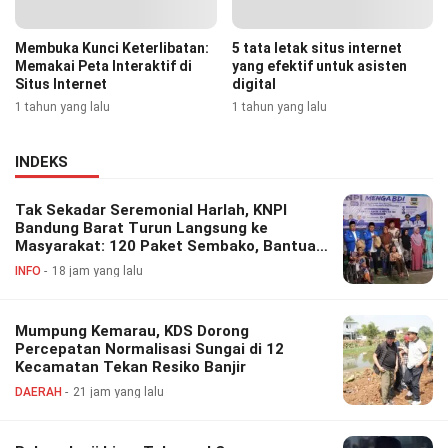
Membuka Kunci Keterlibatan:
5 tata letak situs internet
Memakai Peta Interaktif di
yang efektif untuk asisten
Situs Internet
digital
1 tahun yang lalu
1 tahun yang lalu
INDEKS
Tak Sekadar Seremonial Harlah, KNPI
Bandung Barat Turun Langsung ke
Masyarakat: 120 Paket Sembako, Bantuan
Disabilitas hingga Layanan Kesehatan
INFO
18 jam yang lalu
Gratis
Mumpung Kemarau, KDS Dorong
Percepatan Normalisasi Sungai di 12
Kecamatan Tekan Resiko Banjir
DAERAH
21 jam yang lalu