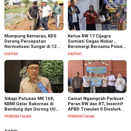
Mumpung Kemarau, KDS
Ketua RW 17 Cijagra
Dorong Percepatan
Sumiati Gagas Nobar ,
Normalisasi Sungai di 12
Bersinergi Bersama Polsek
Kecamatan Tekan Resiko
Bojongsoang Semarakkan
DAERAH
DAERAH
Banjir
Berbagi Doorprize
Sikapi Putusan MK 168,
Camat Ngamprah Perkuat
KBMI Gelar Rakornas di
Peran RW dan RT, Insentif
Bandung dan Dorong UU
APBD Triwulan II Disalurkan
Perlindungan Pekerja
untuk Tingkatkan
PEMERINTAHAN
PEMERINTAHAN
Semangat Pelayanan
Masyarakat