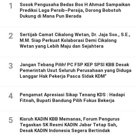
1
Sosok Pengusaha Bedas Bos H Ahmad Sampaikan
Prediksi Laga Persib–Persija, Dorong Bobotoh
Dukung di Mana Pun Berada
2
Sertijab Camat Cikalong Wetan, Dr. Jaja Sos., S.E.,
M.M. Siap Perkuat Kolaborasi Demi Cikalong
Wetan yang Lebih Maju dan Sejahtera
3
Jangan Tebang Pilih! PC FSP KEP SPSI KBB Desak
Pemerintah Usut Seluruh Perusahaan yang Diduga
Langgar Hak Pekerja Pasca Sidak KDM”
4
Pengamat Apresiasi Sikap Tenang KDS : Hadapi
Fitnah, Bupati Bandung Pilih Fokus Bekerja
5
Kisruh KADIN KBB Memanas, Forum Pengurus
Tegaskan SK Resmi KADIN Jabar Tetap Sah,
Desak KADIN Indonesia Segera Bertindak