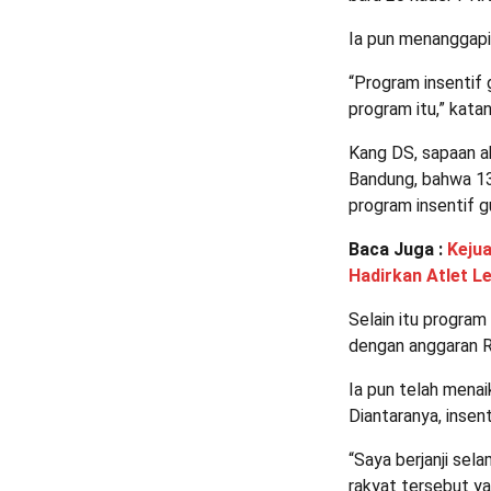
Ia pun menanggapi 
“Program insentif 
program itu,” katan
Kang DS, sapaan ak
Bandung, bahwa 13 
program insentif g
Baca Juga :
Kejua
Hadirkan Atlet L
Selain itu program
dengan anggaran Rp
Ia pun telah mena
Diantaranya, insen
“Saya berjanji sel
rakyat tersebut y