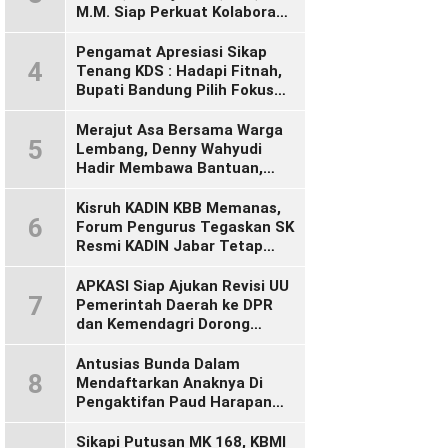
M.M. Siap Perkuat Kolaborasi
Demi Cikalong Wetan yang
Lebih Maju dan Sejahtera
Pengamat Apresiasi Sikap
4
Tenang KDS : Hadapi Fitnah,
Bupati Bandung Pilih Fokus
Bekerja
Merajut Asa Bersama Warga
5
Lembang, Denny Wahyudi
Hadir Membawa Bantuan,
Mengawal PIP, dan
Menyalakan Semangat
Kisruh KADIN KBB Memanas,
6
Generasi Muda
Forum Pengurus Tegaskan SK
Resmi KADIN Jabar Tetap
Sah, Desak KADIN Indonesia
Segera Bertindak
APKASI Siap Ajukan Revisi UU
7
Pemerintah Daerah ke DPR
dan Kemendagri Dorong
Penyempurnaan UU Otonomi
Daerah
Antusias Bunda Dalam
8
Mendaftarkan Anaknya Di
Pengaktifan Paud Harapan
Bunda 09 Desa Wangunsari
Sikapi Putusan MK 168, KBMI