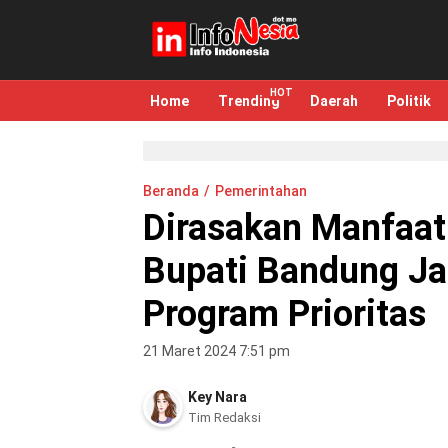
infonesia.me
Info Indonesia
Home
Trending
Daerah
Politik
Beranda
Pemerintahan
Dirasakan Manfaat
Bupati Bandung Ja
Program Prioritas
21 Maret 2024 7:51 pm
Key Nara
Tim Redaksi