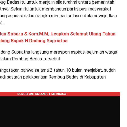
g Bedas itu untuk menjalin silaturahmi antara pemerintah
nya. Selain itu untuk membangun partisipasi masyarakat
ng aspirasi dalam rangka mencari solusi untuk mewujudkan
s.
dan Sobara S.Kom.M.M, Ucapkan Selamat Ulang Tahun
ndung Bapak H Dadang Supriatna
dang Supriatna langsung merespon aspirasi sejumlah warga
 dalam Rembug Bedas tersebut.
ngatakan bahwa selama 2 tahun 10 bulan menjabat, sudah
adi sasaran pelaksanaan Rembug Bedas di Kabupaten