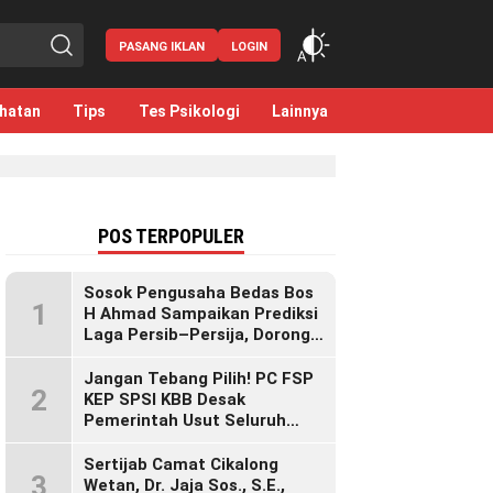
PASANG IKLAN
LOGIN
hatan
Tips
Tes Psikologi
Lainnya
POS TERPOPULER
Sosok Pengusaha Bedas Bos
1
H Ahmad Sampaikan Prediksi
Laga Persib–Persija, Dorong
Bobotoh Dukung di Mana Pun
Berada
Jangan Tebang Pilih! PC FSP
2
KEP SPSI KBB Desak
Pemerintah Usut Seluruh
Perusahaan yang Diduga
Langgar Hak Pekerja Pasca
Sertijab Camat Cikalong
3
Sidak KDM”
Wetan, Dr. Jaja Sos., S.E.,