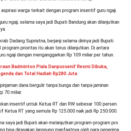
aspirasi warga terkait dengan program insentif guru ngaji.
guru ngaji, selama saya jadi Bupati Bandung akan dilanjutkan
ya.
rab Dadang Supriatna, berjanji selama dirinya jadi Bupati
program prioritas itu akan terus dilanjutkan. Di antara
uru ngaji dengan menganggarkan Rp 109 miliar per tahun.
raan Badminton Piala Danpussenif Resmi Dibuka,
egenda dan Total Hadiah Rp280 Juta
 pinjaman dana bergulir tanpa bunga dan tanpa jaminan
 70 miliar.
ikkan insentif untuk Ketua RT dan RW sebesar 100 persen.
tif Ketua RT yang semula Rp 125.000 naik jadi Rp 250.000.
ama saya jadi Bupati akan melanjutkan program-program pro
ang bisa dirasakan langsung manfaatnya oleh para penerima