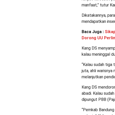
manfaat,” tutur Ka
Dikatakannya, par
mendapatkan inse
Baca Juga :
Sikap
Dorong UU Perli
Kang DS menyampa
kalau meninggal du
“Kalau sudah tiga 
juta, ahli warisny
melanjutkan pendid
Kang DS mendoron
abadi. Kalau sudah
dipungut PBB (Paja
“Pemkab Bandung 