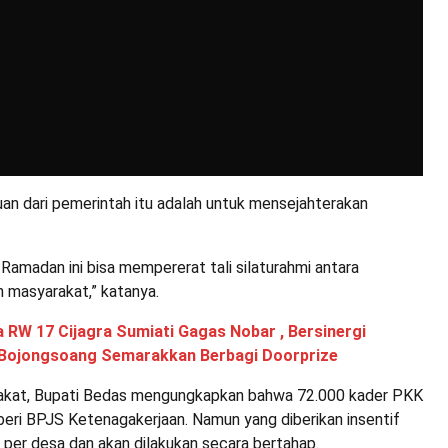
an dari pemerintah itu adalah untuk mensejahterakan
n Ramadan ini bisa mempererat tali silaturahmi antara
 masyarakat,” katanya.
 RW 17 Cijagra Sumiati Gagas Nobar , Bersinergi
Bojongsoang Semarakkan Berbagi Doorprize
akat, Bupati Bedas mengungkapkan bahwa 72.000 kader PKK
beri BPJS Ketenagakerjaan. Namun yang diberikan insentif
 per desa dan akan dilakukan secara bertahap.