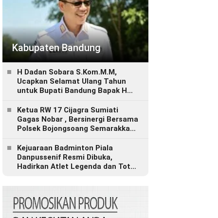
Kabupaten Bandung
H Dadan Sobara S.Kom.M.M,
Ucapkan Selamat Ulang Tahun
untuk Bupati Bandung Bapak H
Dadang Supriatna
Ketua RW 17 Cijagra Sumiati
Gagas Nobar , Bersinergi Bersama
Polsek Bojongsoang Semarakkan
Berbagi Doorprize
Kejuaraan Badminton Piala
Danpussenif Resmi Dibuka,
Hadirkan Atlet Legenda dan Total
Hadiah Rp280 Juta