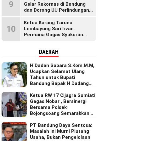
9
Gelar Rakornas di Bandung
dan Dorong UU Perlindungan
Pekerja
Ketua Karang Taruna
10
Lembayung Sari Irvan
Permana Gagas Syukuran
Makan Liwet Bersama Warga
Bojong Citepus Penuh Dengan
DAERAH
Kebersamaan.
H Dadan Sobara S.Kom.M.M,
Ucapkan Selamat Ulang
Tahun untuk Bupati
Bandung Bapak H Dadang
Supriatna
Ketua RW 17 Cijagra Sumiati
Gagas Nobar , Bersinergi
Bersama Polsek
Bojongsoang Semarakkan
Berbagi Doorprize
PT Bandung Daya Sentosa:
Masalah Ini Murni Piutang
Usaha, Bukan Pengelolaan