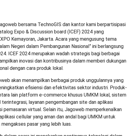
agoweb bersama TechnoGIS dan kantor kami berpartisipasi
atalog Expo & Discussion board (ICEF) 2024 yang
IEXPO Kemayoran, Jakarta. Acara yang mengusung tema
alam Negeri dalam Pembangunan Nasional” ini berlangsung
24. ICEF 2024 merupakan wadah strategis bagi berbagai
nampilkan inovasi dan kontribusinya dalam memberi dukungan
nal dengan cara produk lokal.
oweb akan menampilkan berbagai produk unggulannya yang
ningkatkan efisiensi dan efektivitas sektor industri. Produk-
ntara lain platform e-commerce khusus UMKM lokal, sistem
l terintegrasi, layanan pengembangan site dan aplikasi
lusi pemasaran virtual. Selain itu, Jagoweb memperkenalkan
aplikasi cellular yang aman dan andal bagi UMKM untuk
engakses pasar yang lebih luas.