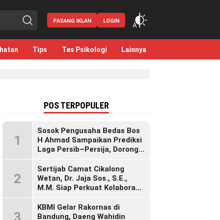
PASANG IKLAN
LOGIN
hatan
Tips
Tes Psikologi
Lainnya
POS TERPOPULER
Sosok Pengusaha Bedas Bos
1
H Ahmad Sampaikan Prediksi
Laga Persib–Persija, Dorong
Bobotoh Dukung di Mana Pun
Berada
Sertijab Camat Cikalong
2
Wetan, Dr. Jaja Sos., S.E.,
M.M. Siap Perkuat Kolaborasi
Demi Cikalong Wetan yang
Lebih Maju dan Sejahtera
KBMI Gelar Rakornas di
3
Bandung, Daeng Wahidin