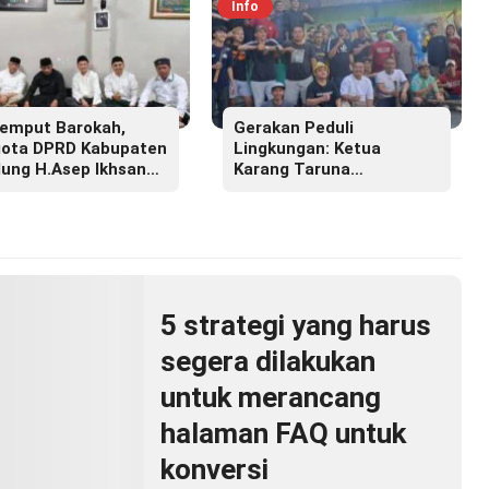
Info
emput Barokah,
Gerakan Peduli
ota DPRD Kabupaten
Lingkungan: Ketua
ung H.Asep Ikhsan
Karang Taruna
.M.M Hadiri Haul
Lembayung Sari 09 Irvan
r Masyayikh Pondok
Permana Ajak Ciptakan
ntren Cipasung.
Lingkungan Asri dan
Nyaman
5 strategi yang harus
segera dilakukan
untuk merancang
halaman FAQ untuk
konversi