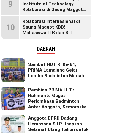
9
Institute of Technology
Kolaborasi di Saung Maggot
KBB, Ubah Maggot Jadi
Produk Bernilai Tinggi Lewat
Kolaborasi Internasional di
10
Riset Inovatif
Saung Maggot KBB!
Mahasiswa ITB dan SIT
Singapura Dalami Inovasi
Maggot untuk Ketahanan
DAERAH
Pangan Dunia
Sambut HUT RI Ke-81,
PRIMA Lamajang Gelar
Lomba Badminton Meriah
Pembina PRIMA H. Tri
Rahmanto Gagas
Perlombaan Badminton
Antar Anggota, Semarakkan
HUT RI ke-81
Anggota DPRD Dadang
Hemayana S.I.P Ucapkan
Selamat Ulang Tahun untuk