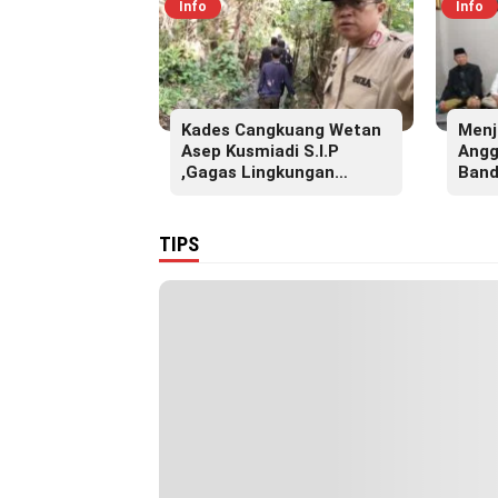
Info
Info
Kades Cangkuang Wetan
Menj
Asep Kusmiadi S.I.P
Angg
,Gagas Lingkungan
Band
Sehat, Bersihkan Saluran
S.Pd
Air di RW 07
Akba
Pesa
TIPS