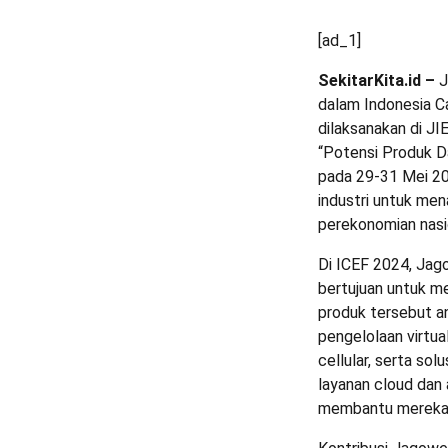
[ad_1]
SekitarKita.id –
J
dalam Indonesia C
dilaksanakan di J
“Potensi Produk D
pada 29-31 Mei 20
industri untuk me
perekonomian nasio
Di ICEF 2024, Jag
bertujuan untuk me
produk tersebut a
pengelolaan virtua
cellular, serta so
layanan cloud dan 
membantu mereka m