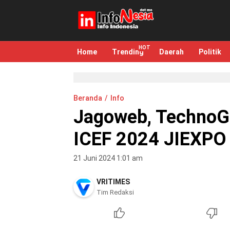
infonesia.me
Info Indonesia
Home
Trending
Daerah
Politik
Beranda
Info
Jagoweb, TechnoGI
ICEF 2024 JIEXPO
21 Juni 2024 1:01 am
VRITIMES
Tim Redaksi