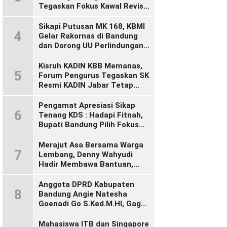
Tegaskan Fokus Kawal Revisi
UU Ketenagakerjaan
Sikapi Putusan MK 168, KBMI
4
Gelar Rakornas di Bandung
dan Dorong UU Perlindungan
Pekerja
Kisruh KADIN KBB Memanas,
5
Forum Pengurus Tegaskan SK
Resmi KADIN Jabar Tetap
Sah, Desak KADIN Indonesia
Segera Bertindak
Pengamat Apresiasi Sikap
6
Tenang KDS : Hadapi Fitnah,
Bupati Bandung Pilih Fokus
Bekerja
Merajut Asa Bersama Warga
7
Lembang, Denny Wahyudi
Hadir Membawa Bantuan,
Mengawal PIP, dan
Menyalakan Semangat
Anggota DPRD Kabupaten
8
Generasi Muda
Bandung Angie Natesha
Goenadi Go S.Ked.M.HI, Gagas
Gerakan Masyarakat Sehat
Lewat Agenda Senam Pagi
Mahasiswa ITB dan Singapore