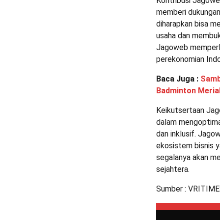
Kontribusi Jagowe
memberi dukungan
diharapkan bisa me
usaha dan membuka
Jagoweb memperli
perekonomian Indo
Baca Juga :
Samb
Badminton Meria
Keikutsertaan Ja
dalam mengoptimal
dan inklusif. Jag
ekosistem bisnis y
segalanya akan me
sejahtera.
Sumber : VRITIM