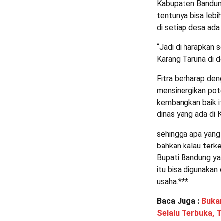
Kabupaten Bandung
tentunya bisa lebi
di setiap desa ad
“Jadi di harapkan 
Karang Taruna di de
Fitra berharap den
mensinergikan pote
kembangkan baik i
dinas yang ada di
sehingga apa yang 
bahkan kalau terk
Bupati Bandung yai
itu bisa digunakan
usaha.***
Baca Juga :
Buka
Selalu Terbuka, 