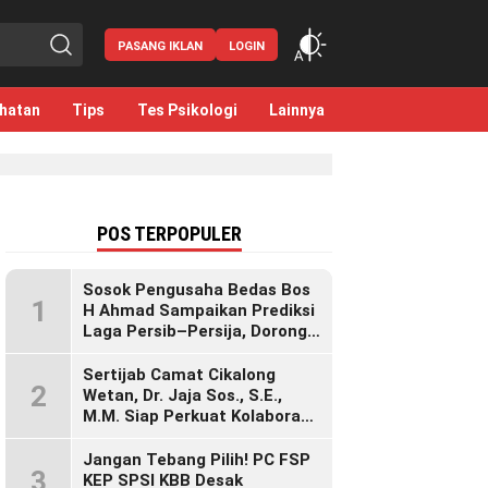
PASANG IKLAN
LOGIN
hatan
Tips
Tes Psikologi
Lainnya
POS TERPOPULER
Sosok Pengusaha Bedas Bos
1
H Ahmad Sampaikan Prediksi
Laga Persib–Persija, Dorong
Bobotoh Dukung di Mana Pun
Berada
Sertijab Camat Cikalong
2
Wetan, Dr. Jaja Sos., S.E.,
M.M. Siap Perkuat Kolaborasi
Demi Cikalong Wetan yang
Lebih Maju dan Sejahtera
Jangan Tebang Pilih! PC FSP
3
KEP SPSI KBB Desak