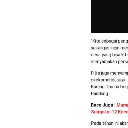
“Kita sebagai pen
sekaligus ingin me
desa yang bisa ki
menyamakan persep
Fitra juga menyam
direkomendasikan 
Karang Taruna ber
Bandung.
Baca Juga :
Mump
Sungai di 12 Kec
Pada tahun ini ak