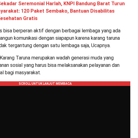
Sekadar Seremonial Harlah, KNPI Bandung Barat Turun
arakat: 120 Paket Sembako, Bantuan Disabilitas
Kesehatan Gratis
us bisa berperan aktif dengan berbagai lembaga yang ada
ngun komunikasi dengan siapapun karena karang taruna
idak tergantung dengan satu lembaga saja, Ucapnya.
 Karang Taruna merupakan wadah generasi muda yang
anan sosial yang harus bisa melaksanakan pelayanan dan
al bagi masyarakat.