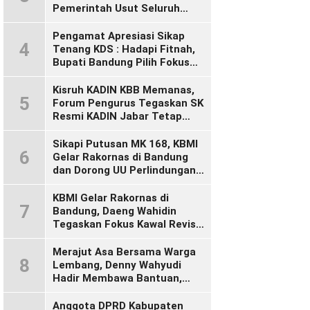
Pemerintah Usut Seluruh
Perusahaan yang Diduga
Langgar Hak Pekerja Pasca
Pengamat Apresiasi Sikap
4
Sidak KDM”
Tenang KDS : Hadapi Fitnah,
Bupati Bandung Pilih Fokus
Bekerja
Kisruh KADIN KBB Memanas,
5
Forum Pengurus Tegaskan SK
Resmi KADIN Jabar Tetap
Sah, Desak KADIN Indonesia
Segera Bertindak
Sikapi Putusan MK 168, KBMI
6
Gelar Rakornas di Bandung
dan Dorong UU Perlindungan
Pekerja
KBMI Gelar Rakornas di
7
Bandung, Daeng Wahidin
Tegaskan Fokus Kawal Revisi
UU Ketenagakerjaan
Merajut Asa Bersama Warga
8
Lembang, Denny Wahyudi
Hadir Membawa Bantuan,
Mengawal PIP, dan
Menyalakan Semangat
Anggota DPRD Kabupaten