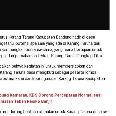
gurus Karang Taruna Kabupaten Bandung hadir di desa
ngetahui potensi apa saja yang ada di Karang Taruna dari
ta kembangkan bersama-sama, yang mana bertujuan untuk
si dan pemahaman terkait Karang Taruna,” ungkap Fitra.
paikan bahwa kegiatan ini untuk mempersiapkan dan
Karang Taruna desa mengikuti sebagai peserta lomba
prestasi, kami dari kepengurusan Karang Taruna Kabupaten
ung Kemarau, KDS Dorong Percepatan Normalisasi
amatan Tekan Resiko Banjir
an mendorong bantuan stimulan untuk Karang Taruna desa se-