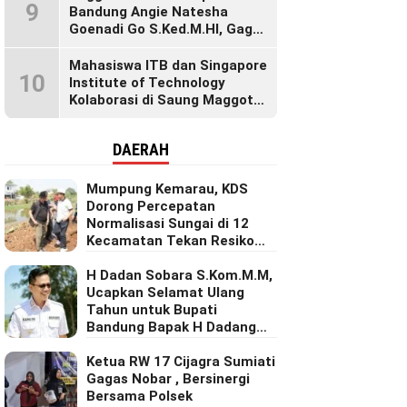
9
Generasi Muda
Bandung Angie Natesha
Goenadi Go S.Ked.M.HI, Gagas
Gerakan Masyarakat Sehat
Lewat Agenda Senam Pagi
Mahasiswa ITB dan Singapore
10
Institute of Technology
Kolaborasi di Saung Maggot
KBB, Ubah Maggot Jadi
Produk Bernilai Tinggi Lewat
DAERAH
Riset Inovatif
Mumpung Kemarau, KDS
Dorong Percepatan
Normalisasi Sungai di 12
Kecamatan Tekan Resiko
Banjir
H Dadan Sobara S.Kom.M.M,
Ucapkan Selamat Ulang
Tahun untuk Bupati
Bandung Bapak H Dadang
Supriatna
Ketua RW 17 Cijagra Sumiati
Gagas Nobar , Bersinergi
Bersama Polsek