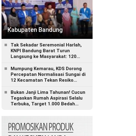
Kabupaten Bandung
Tak Sekadar Seremonial Harlah,
KNPI Bandung Barat Turun
Langsung ke Masyarakat: 120
Paket Sembako, Bantuan
Disabilitas hingga Layanan
Mumpung Kemarau, KDS Dorong
Kesehatan Gratis
Percepatan Normalisasi Sungai di
12 Kecamatan Tekan Resiko
Banjir
Bukan Janji Lima Tahunan! Cucun
Tegaskan Rumah Aspirasi Selalu
Terbuka, Target 1.000 Bedah
Rumah untuk Bandung Barat