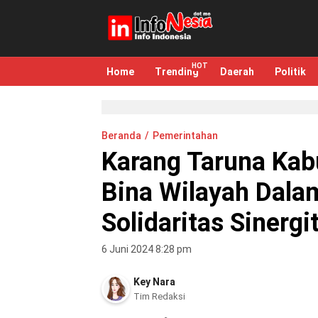
infonesia.me
Info Indonesia
Home
Trending
Daerah
Politik
Beranda
Pemerintahan
Karang Taruna Ka
Bina Wilayah Dal
Solidaritas Sinerg
6 Juni 2024 8:28 pm
Key Nara
Tim Redaksi