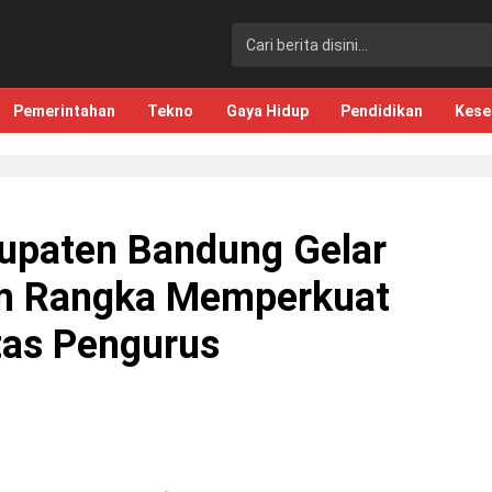
Pemerintahan
Tekno
Gaya Hidup
Pendidikan
Kese
bupaten Bandung Gelar
am Rangka Memperkuat
itas Pengurus