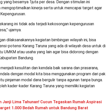
 yang besarnya 1juta per desa. Dengan stimulan ini
h mengoptimalkan kinerja serta untuk mencapai target agar
a Kepengurusan.
sekarang ini tidak ada terjadi kekosongan kepengurusan
sa,” ujarnya.
gan dilaksanakannya kegiatan bimbingan wilayah ini, bisa
nsi-potensi Karang Taruna yang ada di wilayah desa untuk di
tu UMKM atau usaha yang lain agar bisa didorong dengan
 Kabupaten Bandung.
menjadi kesulitan dan kendala baik sarana dan prasarana,
endala dengan modal kita bisa menggunakan program dari pak
tu pinjaman modal dana bergulir tanpa agunan tanpa bunga.
 oleh kader-kader Karang Taruna yang memiliki kegiatan
n Janji Lima Tahunan! Cucun Tegaskan Rumah Aspirasi
Target 1.000 Bedah Rumah untuk Bandung Barat