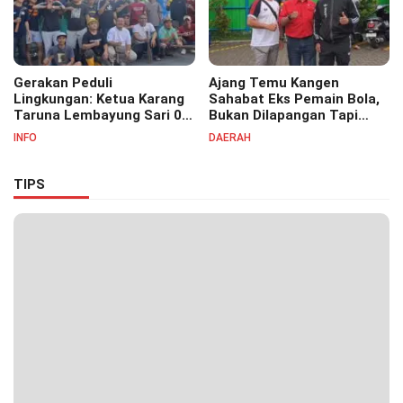
Gerakan Peduli
Ajang Temu Kangen
Lingkungan: Ketua Karang
Sahabat Eks Pemain Bola,
Taruna Lembayung Sari 09
Bukan Dilapangan Tapi
Irvan Permana Ajak
Ditongkrongan
INFO
DAERAH
Ciptakan Lingkungan Asri
dan Nyaman
TIPS