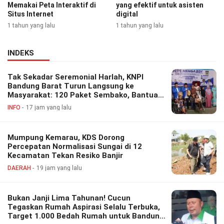
Memakai Peta Interaktif di
yang efektif untuk asisten
Situs Internet
digital
1 tahun yang lalu
1 tahun yang lalu
INDEKS
Tak Sekadar Seremonial Harlah, KNPI
Bandung Barat Turun Langsung ke
Masyarakat: 120 Paket Sembako, Bantuan
Disabilitas hingga Layanan Kesehatan
INFO
17 jam yang lalu
Gratis
Mumpung Kemarau, KDS Dorong
Percepatan Normalisasi Sungai di 12
Kecamatan Tekan Resiko Banjir
DAERAH
19 jam yang lalu
Bukan Janji Lima Tahunan! Cucun
Tegaskan Rumah Aspirasi Selalu Terbuka,
Target 1.000 Bedah Rumah untuk Bandung