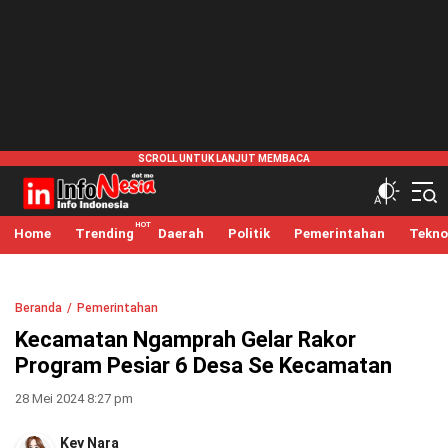
infonesia.me
Info Indonesia
Home
Trending
Daerah
Politik
Pemerintahan
Tekno
Beranda
Pemerintahan
Kecamatan Ngamprah Gelar Rakor
Program Pesiar 6 Desa Se Kecamatan
28 Mei 2024 8:27 pm
Key Nara