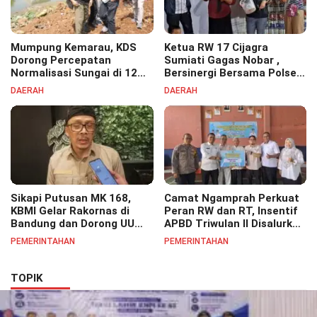
Mumpung Kemarau, KDS
Ketua RW 17 Cijagra
Dorong Percepatan
Sumiati Gagas Nobar ,
Normalisasi Sungai di 12
Bersinergi Bersama Polsek
Kecamatan Tekan Resiko
Bojongsoang Semarakkan
DAERAH
DAERAH
Banjir
Berbagi Doorprize
Sikapi Putusan MK 168,
Camat Ngamprah Perkuat
KBMI Gelar Rakornas di
Peran RW dan RT, Insentif
Bandung dan Dorong UU
APBD Triwulan II Disalurkan
Perlindungan Pekerja
untuk Tingkatkan
PEMERINTAHAN
PEMERINTAHAN
Semangat Pelayanan
Masyarakat
TOPIK