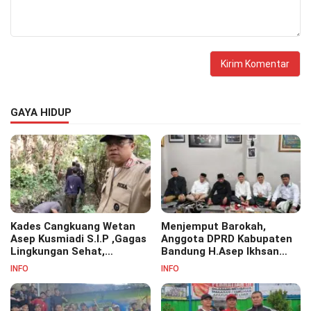
GAYA HIDUP
Kades Cangkuang Wetan
Menjemput Barokah,
Asep Kusmiadi S.I.P ,Gagas
Anggota DPRD Kabupaten
Lingkungan Sehat,
Bandung H.Asep Ikhsan
Bersihkan Saluran Air di RW
S.Pd.M.M Hadiri Haul Akbar
INFO
INFO
07
Masyayikh Pondok
Pesantren Cipasung.