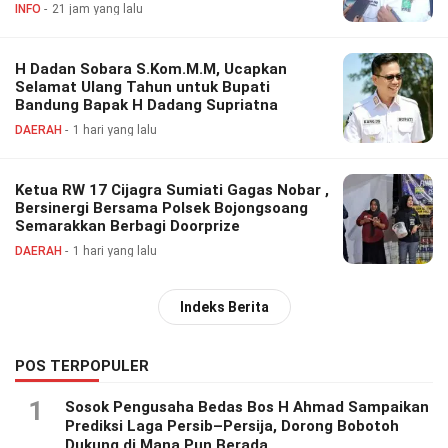
Barat
INFO
21 jam yang lalu
H Dadan Sobara S.Kom.M.M, Ucapkan
Selamat Ulang Tahun untuk Bupati
Bandung Bapak H Dadang Supriatna
DAERAH
1 hari yang lalu
Ketua RW 17 Cijagra Sumiati Gagas Nobar ,
Bersinergi Bersama Polsek Bojongsoang
Semarakkan Berbagi Doorprize
DAERAH
1 hari yang lalu
Indeks Berita
POS TERPOPULER
1
Sosok Pengusaha Bedas Bos H Ahmad Sampaikan
Prediksi Laga Persib–Persija, Dorong Bobotoh
Dukung di Mana Pun Berada