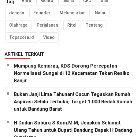
Baru
Bicara
bisnis
CEO
dan
Tag:
dengan
Founder
Meluncurkan
Nalar
Olahraga
Perjalanan
Ritel
Tentang
Topscore.id
Video
ARTIKEL TERKAIT
Mumpung Kemarau, KDS Dorong Percepatan
Normalisasi Sungai di 12 Kecamatan Tekan Resiko
Banjir
Bukan Janji Lima Tahunan! Cucun Tegaskan Rumah
Aspirasi Selalu Terbuka, Target 1.000 Bedah Rumah
untuk Bandung Barat
H Dadan Sobara S.Kom.M.M, Ucapkan Selamat
Ulang Tahun untuk Bupati Bandung Bapak H Dadang