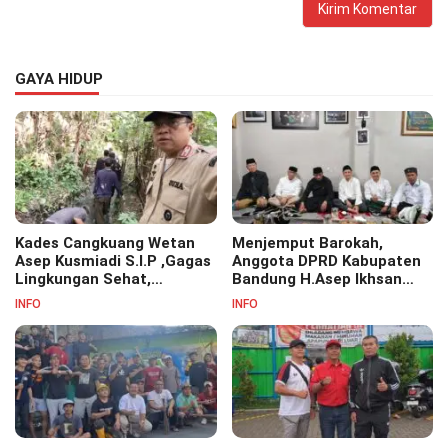
GAYA HIDUP
Kades Cangkuang Wetan
Menjemput Barokah,
Asep Kusmiadi S.I.P ,Gagas
Anggota DPRD Kabupaten
Lingkungan Sehat,
Bandung H.Asep Ikhsan
Bersihkan Saluran Air di RW
S.Pd.M.M Hadiri Haul Akbar
INFO
INFO
07
Masyayikh Pondok
Pesantren Cipasung.