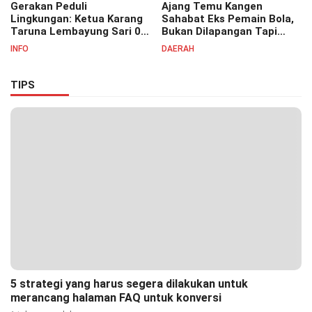
Gerakan Peduli
Ajang Temu Kangen
Lingkungan: Ketua Karang
Sahabat Eks Pemain Bola,
Taruna Lembayung Sari 09
Bukan Dilapangan Tapi
Irvan Permana Ajak
Ditongkrongan
INFO
DAERAH
Ciptakan Lingkungan Asri
dan Nyaman
TIPS
5 strategi yang harus segera dilakukan untuk
merancang halaman FAQ untuk konversi