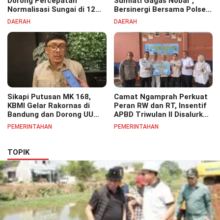
Dorong Percepatan
Sumiati Gagas Nobar ,
Normalisasi Sungai di 12
Bersinergi Bersama Polsek
Kecamatan Tekan Resiko
Bojongsoang Semarakkan
DAERAH
DAERAH
Banjir
Berbagi Doorprize
Sikapi Putusan MK 168,
Camat Ngamprah Perkuat
KBMI Gelar Rakornas di
Peran RW dan RT, Insentif
Bandung dan Dorong UU
APBD Triwulan II Disalurkan
Perlindungan Pekerja
untuk Tingkatkan
PEMERINTAHAN
PEMERINTAHAN
Semangat Pelayanan
Masyarakat
TOPIK