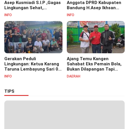
Asep Kusmiadi S.I.P ,Gagas
Anggota DPRD Kabupaten
Lingkungan Sehat,
Bandung H.Asep Ikhsan
Bersihkan Saluran Air di RW
S.Pd.M.M Hadiri Haul Akbar
INFO
INFO
07
Masyayikh Pondok
Pesantren Cipasung.
Gerakan Peduli
Ajang Temu Kangen
Lingkungan: Ketua Karang
Sahabat Eks Pemain Bola,
Taruna Lembayung Sari 09
Bukan Dilapangan Tapi
Irvan Permana Ajak
Ditongkrongan
INFO
DAERAH
Ciptakan Lingkungan Asri
dan Nyaman
TIPS