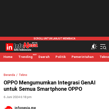
infonesia.me
Info Indonesia
Home
Trending
Daerah
Politik
Pemerintahan
Tekno
Beranda
Tekno
OPPO Mengumumkan Integrasi GenAI
untuk Semua Smartphone OPPO
6 Juni 2024 6:18 pm
infonesia.me