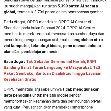
pengisian daya cerdas. Raksasa ponsel pintar asal Tiongkok
itu sudah mengajukan tuntutan
5.399 paten AI secara
global,
termasuk 3.796 paten dalam pemrosesan gambar.
Perlu diingat, OPPO mendirikan OPPO AI Center di
Shenzhen pada bulan Februari 2024. OPPO AI Center
membantu merek tersebut memusatkan sumber daya dan
mendukung pengembangan sistematis
pengolahan citra
,
visi komputer
,
teknologi bicara
,
pemrosesan bahasa
alami
Dan
pembelajaran mesin
.
Baca Juga :
Tak Sekadar Seremonial Harlah, KNPI
Bandung Barat Turun Langsung ke Masyarakat: 120
Paket Sembako, Bantuan Disabilitas hingga Layanan
Kesehatan Gratis
OPPO mematuhi janji sebelumnya
tidak menggunakan
data pengguna
untuk melatih model dengan
memprioritaskan keamanan data dan perlindungan privasi
yang kuat. Perusahaan akan membekali smartphone