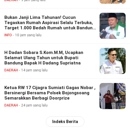
DAERAH
9 jam yang lalu
Bukan Janji Lima Tahunan! Cucun
Tegaskan Rumah Aspirasi Selalu Terbuka,
Target 1.000 Bedah Rumah untuk Bandung
Barat
INFO
10 jam yang lalu
H Dadan Sobara S.Kom.M.M, Ucapkan
Selamat Ulang Tahun untuk Bupati
Bandung Bapak H Dadang Supriatna
DAERAH
14 jam yang lalu
Ketua RW 17 Cijagra Sumiati Gagas Nobar ,
Bersinergi Bersama Polsek Bojongsoang
Semarakkan Berbagi Doorprize
DAERAH
24 jam yang lalu
Indeks Berita