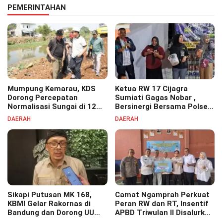
PEMERINTAHAN
Mumpung Kemarau, KDS
Ketua RW 17 Cijagra
Dorong Percepatan
Sumiati Gagas Nobar ,
Normalisasi Sungai di 12
Bersinergi Bersama Polsek
Kecamatan Tekan Resiko
Bojongsoang Semarakkan
DAERAH
DAERAH
Banjir
Berbagi Doorprize
Sikapi Putusan MK 168,
Camat Ngamprah Perkuat
KBMI Gelar Rakornas di
Peran RW dan RT, Insentif
Bandung dan Dorong UU
APBD Triwulan II Disalurkan
Perlindungan Pekerja
untuk Tingkatkan