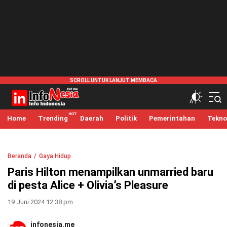
infonesia.me
Info Indonesia
Home
Trending
Daerah
Politik
Pemerintahan
Tekno
Beranda
Gaya Hidup
Paris Hilton menampilkan unmarried baru
di pesta Alice + Olivia’s Pleasure
19 Juni 2024 12:38 pm
infonesia.me