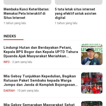
Membuka Kunci Keterlibatan:
5 tata letak situs internet
Memakai Peta Interaktif di
yang efektif untuk asisten
Situs Internet
digital
1 tahun yang lalu
1 tahun yang lalu
INDEKS
Lindungi Hutan dan Berdayakan Petani,
Kepala BPS Bogor dan Kepala UPTD Tahura
Djuanda Ajak Masyarakat Meriahkan
Festival Perhutanan Sosial
INFO
2 jam yang lalu
Mia Geboy Tunjukkan Kepedulian, Bagikan
Ratusan Paket Sembako kepada Warga
Jompo dan Janda di Komplek Bojongsoang
Asri 1
DAERAH
10 jam yang lalu
Mia Geboy Semarakan Masyarakat Sehat