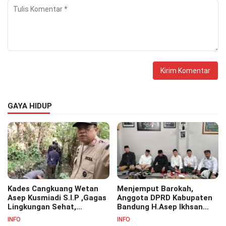
GAYA HIDUP
Kades Cangkuang Wetan
Menjemput Barokah,
Asep Kusmiadi S.I.P ,Gagas
Anggota DPRD Kabupaten
Lingkungan Sehat,
Bandung H.Asep Ikhsan
Bersihkan Saluran Air di RW
S.Pd.M.M Hadiri Haul Akbar
INFO
INFO
07
Masyayikh Pondok