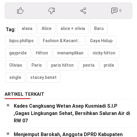
0
alexa
Alice
alice + olivia
Baru
Tag:
bijou phillips
Fashion & Kecantikan
Gaya Hidup
gaypride
Hilton
menampilkan
nicky hilton
Olivias
Paris
paris hilton
pesta
pride
single
stacey benet
ARTIKEL TERKAIT
Kades Cangkuang Wetan Asep Kusmiadi S.I.P
,Gagas Lingkungan Sehat, Bersihkan Saluran Air di
RW 07
Menjemput Barokah, Anggota DPRD Kabupaten