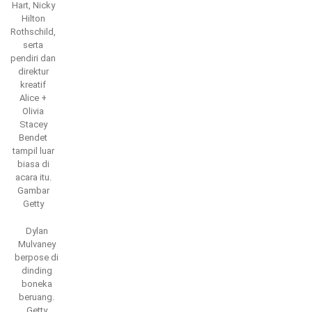
Hart, Nicky
Hilton
Rothschild,
serta
pendiri dan
direktur
kreatif
Alice +
Olivia
Stacey
Bendet
tampil luar
biasa di
acara itu.
Gambar
Getty
Dylan
Mulvaney
berpose di
dinding
boneka
beruang.
Getty