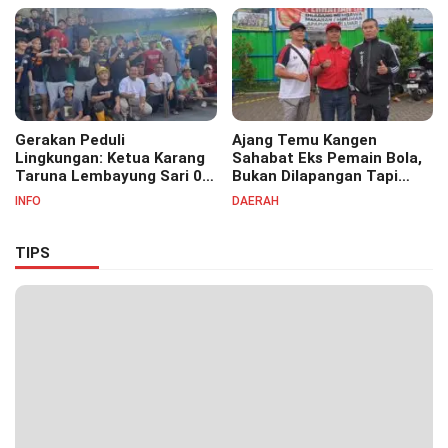
Pesantren Cipasung.
Gerakan Peduli
Ajang Temu Kangen
Lingkungan: Ketua Karang
Sahabat Eks Pemain Bola,
Taruna Lembayung Sari 09
Bukan Dilapangan Tapi
Irvan Permana Ajak
Ditongkrongan
INFO
DAERAH
Ciptakan Lingkungan Asri
dan Nyaman
TIPS