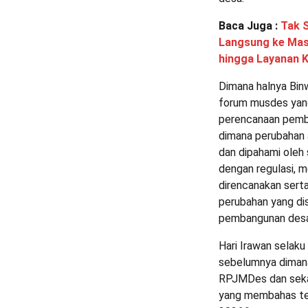
Baca Juga :
Tak 
Langsung ke Masy
hingga Layanan 
Dimana halnya Bi
forum musdes yang
perencanaan pemba
dimana perubahan 
dan dipahami oleh
dengan regulasi, m
direncanakan sert
perubahan yang di
pembangunan desa 
Hari Irawan selak
sebelumnya diman
RPJMDes dan seka
yang membahas te