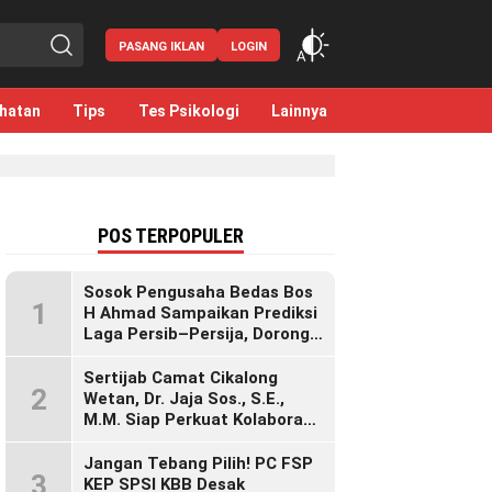
PASANG IKLAN
LOGIN
hatan
Tips
Tes Psikologi
Lainnya
POS TERPOPULER
Sosok Pengusaha Bedas Bos
1
H Ahmad Sampaikan Prediksi
Laga Persib–Persija, Dorong
Bobotoh Dukung di Mana Pun
Berada
Sertijab Camat Cikalong
2
Wetan, Dr. Jaja Sos., S.E.,
M.M. Siap Perkuat Kolaborasi
Demi Cikalong Wetan yang
Lebih Maju dan Sejahtera
Jangan Tebang Pilih! PC FSP
3
KEP SPSI KBB Desak