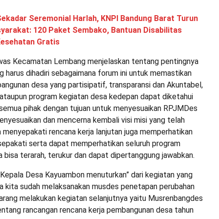
Sekadar Seremonial Harlah, KNPI Bandung Barat Turun
arakat: 120 Paket Sembako, Bantuan Disabilitas
Kesehatan Gratis
nwas Kecamatan Lembang menjelaskan tentang pentingnya
 harus dihadiri sebagaimana forum ini untuk memastikan
ngunan desa yang partisipatif, transparansi dan Akuntabel,
ataupun program kegiatan desa kedepan dapat diketahui
 semua pihak dengan tujuan untuk menyesuaikan RPJMDes
enyesuaikan dan mencerna kembali visi misi yang telah
a menyepakati rencana kerja lanjutan juga memperhatikan
sepakati serta dapat memperhatikan seluruh program
bisa terarah, terukur dan dapat dipertanggung jawabkan.
u Kepala Desa Kayuambon menuturkan” dari kegiatan yang
a kita sudah melaksanakan musdes penetapan perubahan
rang melakukan kegiatan selanjutnya yaitu Musrenbangdes
ntang rancangan rencana kerja pembangunan desa tahun