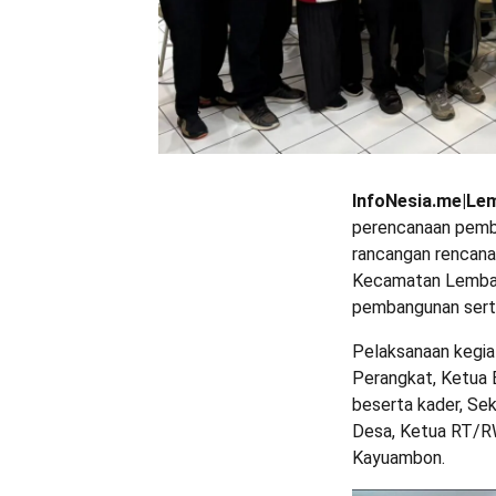
InfoNesia.me|Le
perencanaan pemb
rancangan rencan
Kecamatan Lemban
pembangunan serta
Pelaksanaan kegia
Perangkat, Ketua
beserta kader, S
Desa, Ketua RT/R
Kayuambon.