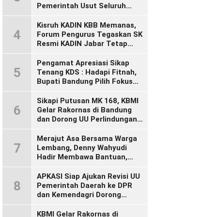
Pemerintah Usut Seluruh
Perusahaan yang Diduga
Langgar Hak Pekerja Pasca
Kisruh KADIN KBB Memanas,
4
Sidak KDM”
Forum Pengurus Tegaskan SK
Resmi KADIN Jabar Tetap
Sah, Desak KADIN Indonesia
Segera Bertindak
Pengamat Apresiasi Sikap
5
Tenang KDS : Hadapi Fitnah,
Bupati Bandung Pilih Fokus
Bekerja
Sikapi Putusan MK 168, KBMI
6
Gelar Rakornas di Bandung
dan Dorong UU Perlindungan
Pekerja
Merajut Asa Bersama Warga
7
Lembang, Denny Wahyudi
Hadir Membawa Bantuan,
Mengawal PIP, dan
Menyalakan Semangat
APKASI Siap Ajukan Revisi UU
8
Generasi Muda
Pemerintah Daerah ke DPR
dan Kemendagri Dorong
Penyempurnaan UU Otonomi
Daerah
KBMI Gelar Rakornas di