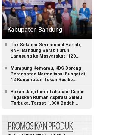
Kabupaten Bandung
Tak Sekadar Seremonial Harlah,
KNPI Bandung Barat Turun
Langsung ke Masyarakat: 120
Paket Sembako, Bantuan
Disabilitas hingga Layanan
Mumpung Kemarau, KDS Dorong
Kesehatan Gratis
Percepatan Normalisasi Sungai di
12 Kecamatan Tekan Resiko
Banjir
Bukan Janji Lima Tahunan! Cucun
Tegaskan Rumah Aspirasi Selalu
Terbuka, Target 1.000 Bedah
Rumah untuk Bandung Barat