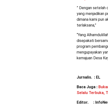
” Dengan setelah 
yang menjadikan p
dimana kami pun a
terlaksana,”
“Yang Alhamdulilla
disepakati bersam
program pembangu
mengupayakan yang
kemajuan Desa Kay
Jurnalis. : EL
Baca Juga :
Buka
Selalu Terbuka, 
Editor. : InfoNe