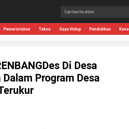
Pemerintahan
Tekno
Gaya Hidup
Pendidikan
Kese
RENBANGDes Di Desa
 Dalam Program Desa
Terukur