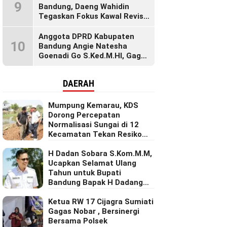
9
Bandung, Daeng Wahidin
Tegaskan Fokus Kawal Revisi
UU Ketenagakerjaan
Anggota DPRD Kabupaten
10
Bandung Angie Natesha
Goenadi Go S.Ked.M.HI, Gagas
Gerakan Masyarakat Sehat
Lewat Agenda Senam Pagi
DAERAH
Mumpung Kemarau, KDS
Dorong Percepatan
Normalisasi Sungai di 12
Kecamatan Tekan Resiko
Banjir
H Dadan Sobara S.Kom.M.M,
Ucapkan Selamat Ulang
Tahun untuk Bupati
Bandung Bapak H Dadang
Supriatna
Ketua RW 17 Cijagra Sumiati
Gagas Nobar , Bersinergi
Bersama Polsek