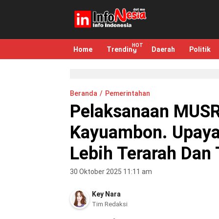
infonesia.me
Info Indonesia
Home
Trending
Daerah
Politik
Beranda
Pemerintahan
Pelaksanaan MUS
Kayuambon. Upaya
Lebih Terarah Dan 
30 Oktober 2025 11:11 am
Key Nara
Tim Redaksi