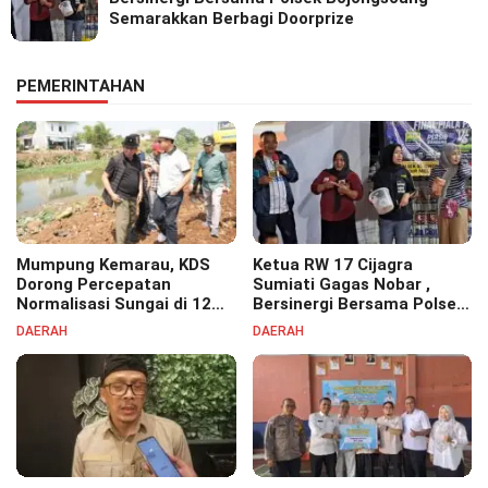
Semarakkan Berbagi Doorprize
PEMERINTAHAN
Mumpung Kemarau, KDS
Ketua RW 17 Cijagra
Dorong Percepatan
Sumiati Gagas Nobar ,
Normalisasi Sungai di 12
Bersinergi Bersama Polsek
Kecamatan Tekan Resiko
Bojongsoang Semarakkan
DAERAH
DAERAH
Banjir
Berbagi Doorprize