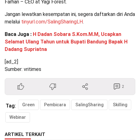
Farhan – CEO at Yagi Forest.
Jangan lewatkan kesempatan ini, segera daftarkan diri Anda
melalui
tinyurl.com/SalingSharingLH
.
Baca Juga :
H Dadan Sobara S.Kom.M.M, Ucapkan
Selamat Ulang Tahun untuk Bupati Bandung Bapak H
Dadang Supriatna
[ad_2]
Sumber: vritimes
2
Green
Pembicara
SalingSharing
Skilling
Tag:
Webinar
ARTIKEL TERKAIT