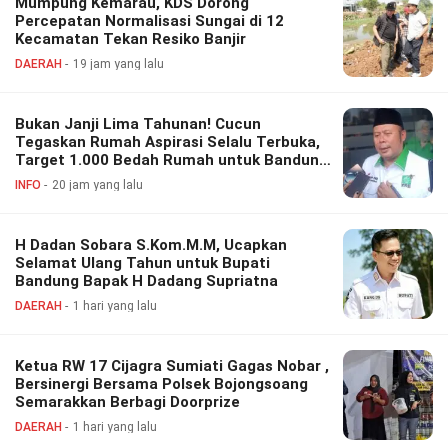
Mumpung Kemarau, KDS Dorong
Percepatan Normalisasi Sungai di 12
Kecamatan Tekan Resiko Banjir
DAERAH
19 jam yang lalu
Bukan Janji Lima Tahunan! Cucun
Tegaskan Rumah Aspirasi Selalu Terbuka,
Target 1.000 Bedah Rumah untuk Bandung
Barat
INFO
20 jam yang lalu
H Dadan Sobara S.Kom.M.M, Ucapkan
Selamat Ulang Tahun untuk Bupati
Bandung Bapak H Dadang Supriatna
DAERAH
1 hari yang lalu
Ketua RW 17 Cijagra Sumiati Gagas Nobar ,
Bersinergi Bersama Polsek Bojongsoang
Semarakkan Berbagi Doorprize
DAERAH
1 hari yang lalu