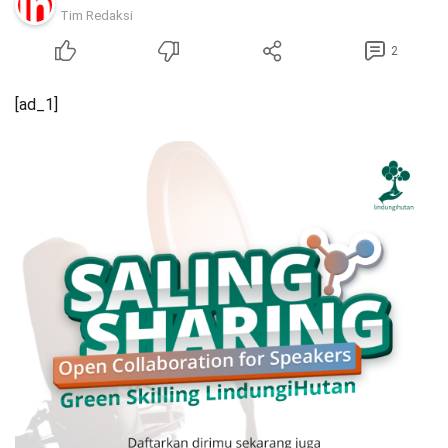
Tim Redaksi
2
[ad_1]