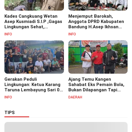
Kades Cangkuang Wetan
Menjemput Barokah,
Asep Kusmiadi S.I.P ,Gagas
Anggota DPRD Kabupaten
Lingkungan Sehat,
Bandung H.Asep Ikhsan
Bersihkan Saluran Air di RW
S.Pd.M.M Hadiri Haul Akbar
INFO
INFO
07
Masyayikh Pondok
Pesantren Cipasung.
Gerakan Peduli
Ajang Temu Kangen
Lingkungan: Ketua Karang
Sahabat Eks Pemain Bola,
Taruna Lembayung Sari 09
Bukan Dilapangan Tapi
Irvan Permana Ajak
Ditongkrongan
INFO
DAERAH
Ciptakan Lingkungan Asri
dan Nyaman
TIPS