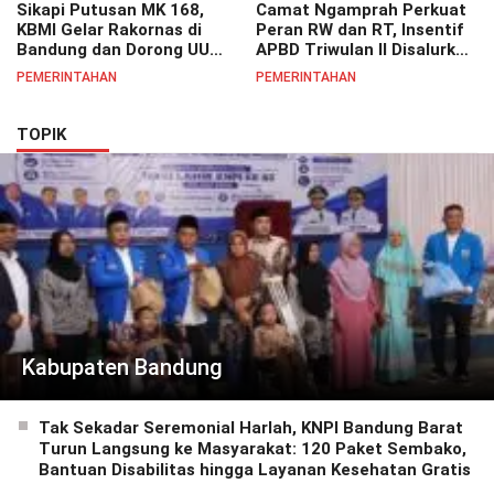
Sikapi Putusan MK 168,
Camat Ngamprah Perkuat
KBMI Gelar Rakornas di
Peran RW dan RT, Insentif
Bandung dan Dorong UU
APBD Triwulan II Disalurkan
Perlindungan Pekerja
untuk Tingkatkan
PEMERINTAHAN
PEMERINTAHAN
Semangat Pelayanan
Masyarakat
TOPIK
Kabupaten Bandung
Tak Sekadar Seremonial Harlah, KNPI Bandung Barat
Turun Langsung ke Masyarakat: 120 Paket Sembako,
Bantuan Disabilitas hingga Layanan Kesehatan Gratis