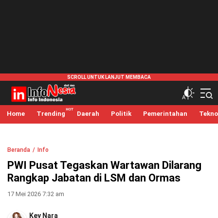
infonesia.me
Info Indonesia
Home
Trending
Daerah
Politik
Pemerintahan
Tekno
Beranda
Info
PWI Pusat Tegaskan Wartawan Dilarang
Rangkap Jabatan di LSM dan Ormas
17 Mei 2026 7:32 am
Key Nara