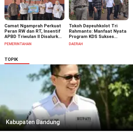
Camat Ngamprah Perkuat
Tokoh Dayeuhkolot Tri
Peran RW dan RT, Insentif
Rahmanto: Manfaat Nyata
APBD Triwulan II Disalurkan
Program KDS Sukses
untuk Tingkatkan
Dirasakan Seluruh Lapisan
PEMERINTAHAN
DAERAH
Semangat Pelayanan
Masyarakat Merata
Masyarakat
Sampai Pelosok.
TOPIK
Kabupaten Bandung