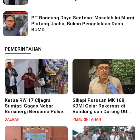
PT Bandung Daya Sentosa: Masalah Ini Murni
Piutang Usaha, Bukan Pengelolaan Dana
BUMD
PEMERINTAHAN
Ketua RW 17 Cijagra
Sikapi Putusan MK 168,
Sumiati Gagas Nobar ,
KBMI Gelar Rakornas di
Bersinergi Bersama Polsek
Bandung dan Dorong UU
Bojongsoang Semarakkan
Perlindungan Pekerja
DAERAH
PEMERINTAHAN
Berbagi Doorprize