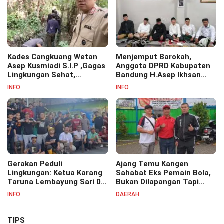
Kades Cangkuang Wetan
Menjemput Barokah,
Asep Kusmiadi S.I.P ,Gagas
Anggota DPRD Kabupaten
Lingkungan Sehat,
Bandung H.Asep Ikhsan
Bersihkan Saluran Air di RW
S.Pd.M.M Hadiri Haul Akbar
INFO
INFO
07
Masyayikh Pondok
Pesantren Cipasung.
Gerakan Peduli
Ajang Temu Kangen
Lingkungan: Ketua Karang
Sahabat Eks Pemain Bola,
Taruna Lembayung Sari 09
Bukan Dilapangan Tapi
Irvan Permana Ajak
Ditongkrongan
INFO
DAERAH
Ciptakan Lingkungan Asri
dan Nyaman
TIPS