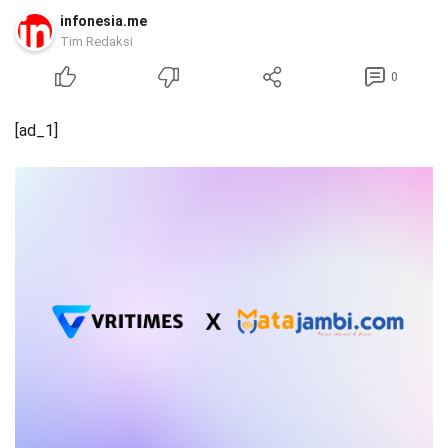
infonesia.me
Tim Redaksi
0
[ad_1]