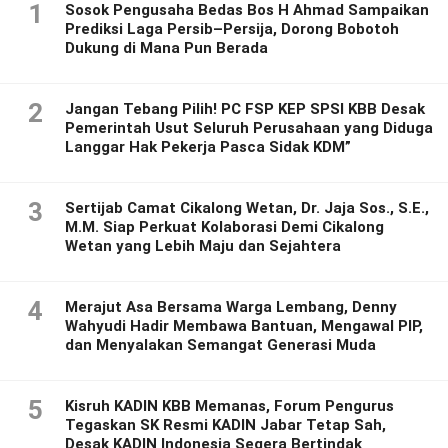
1
Sosok Pengusaha Bedas Bos H Ahmad Sampaikan
Prediksi Laga Persib–Persija, Dorong Bobotoh
Dukung di Mana Pun Berada
2
Jangan Tebang Pilih! PC FSP KEP SPSI KBB Desak
Pemerintah Usut Seluruh Perusahaan yang Diduga
Langgar Hak Pekerja Pasca Sidak KDM”
3
Sertijab Camat Cikalong Wetan, Dr. Jaja Sos., S.E.,
M.M. Siap Perkuat Kolaborasi Demi Cikalong
Wetan yang Lebih Maju dan Sejahtera
4
Merajut Asa Bersama Warga Lembang, Denny
Wahyudi Hadir Membawa Bantuan, Mengawal PIP,
dan Menyalakan Semangat Generasi Muda
5
Kisruh KADIN KBB Memanas, Forum Pengurus
Tegaskan SK Resmi KADIN Jabar Tetap Sah,
Desak KADIN Indonesia Segera Bertindak