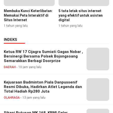
Membuka Kunci Keterlibatan:
5 tata letak situs internet
Memakai Peta Interaktif di
yang efektif untuk asisten
Situs Internet
digital
1 tahun yang lalu
1 tahun yang lalu
INDEKS
Ketua RW 17 Cijagra Sumiati Gagas Nobar ,
Bersinergi Bersama Polsek Bojongsoang
Semarakkan Berbagi Doorprize
DAERAH
10 jam yang lalu
Kejuaraan Badminton Piala Danpussenif
Resmi Dibuka, Hadirkan Atlet Legenda dan
Total Hadiah Rp280 Juta
OLAHRAGA
13 jam yang lalu
Sikapi Putusan MK 168, KBMI Gelar