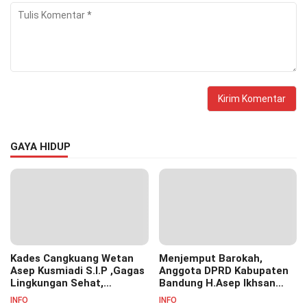
GAYA HIDUP
Kades Cangkuang Wetan
Menjemput Barokah,
Asep Kusmiadi S.I.P ,Gagas
Anggota DPRD Kabupaten
Lingkungan Sehat,
Bandung H.Asep Ikhsan
Bersihkan Saluran Air di RW
S.Pd.M.M Hadiri Haul Akbar
INFO
INFO