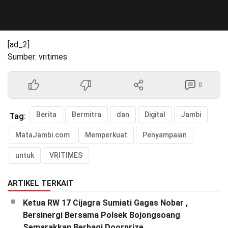
[ad_2]
Sumber: vritimes
0
Berita
Bermitra
dan
Digital
Jambi
Tag:
MataJambi.com
Memperkuat
Penyampaian
untuk
VRITIMES
ARTIKEL TERKAIT
Ketua RW 17 Cijagra Sumiati Gagas Nobar ,
Bersinergi Bersama Polsek Bojongsoang
Semarakkan Berbagi Doorprize