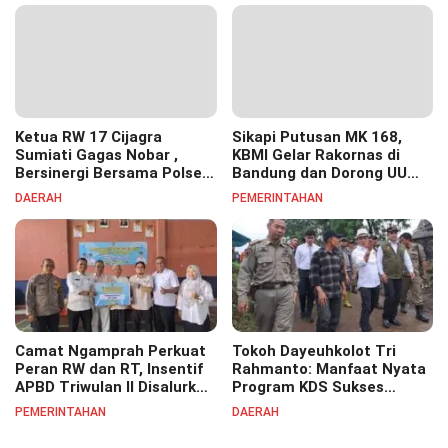
Ketua RW 17 Cijagra
Sikapi Putusan MK 168,
Sumiati Gagas Nobar ,
KBMI Gelar Rakornas di
Bersinergi Bersama Polsek
Bandung dan Dorong UU
Bojongsoang Semarakkan
Perlindungan Pekerja
DAERAH
PEMERINTAHAN
Berbagi Doorprize
Camat Ngamprah Perkuat
Tokoh Dayeuhkolot Tri
Peran RW dan RT, Insentif
Rahmanto: Manfaat Nyata
APBD Triwulan II Disalurkan
Program KDS Sukses
untuk Tingkatkan
Dirasakan Seluruh Lapisan
PEMERINTAHAN
DAERAH
Semangat Pelayanan
Masyarakat Merata
Masyarakat
Sampai Pelosok.