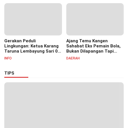
07
Masyayikh Pondok
Pesantren Cipasung.
Gerakan Peduli
Ajang Temu Kangen
Lingkungan: Ketua Karang
Sahabat Eks Pemain Bola,
Taruna Lembayung Sari 09
Bukan Dilapangan Tapi
Irvan Permana Ajak
Ditongkrongan
INFO
DAERAH
Ciptakan Lingkungan Asri
dan Nyaman
TIPS