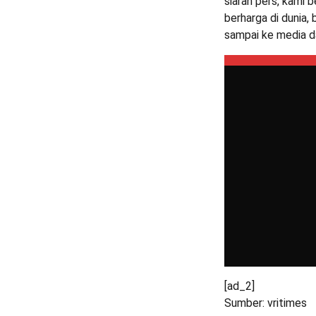
siaran pers, kami b
berharga di dunia,
sampai ke media 
[ad_2]
Sumber: vritimes