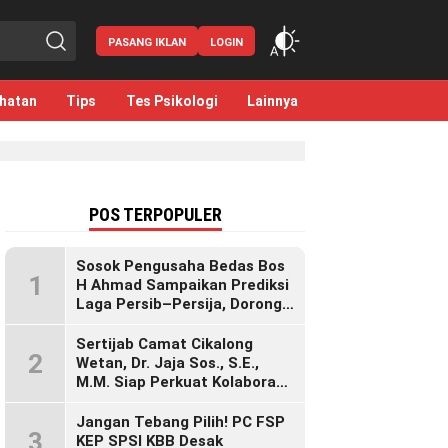
PASANG IKLAN
LOGIN
hatan
Tips
Tes Psikologi
Lainnya
POS TERPOPULER
Sosok Pengusaha Bedas Bos
1
H Ahmad Sampaikan Prediksi
Laga Persib–Persija, Dorong
Bobotoh Dukung di Mana Pun
Berada
Sertijab Camat Cikalong
2
Wetan, Dr. Jaja Sos., S.E.,
M.M. Siap Perkuat Kolaborasi
Demi Cikalong Wetan yang
Lebih Maju dan Sejahtera
Jangan Tebang Pilih! PC FSP
3
KEP SPSI KBB Desak