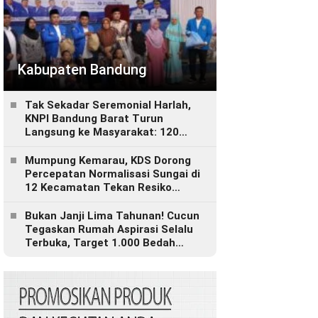
Kabupaten Bandung
Tak Sekadar Seremonial Harlah,
KNPI Bandung Barat Turun
Langsung ke Masyarakat: 120
Paket Sembako, Bantuan
Disabilitas hingga Layanan
Mumpung Kemarau, KDS Dorong
Kesehatan Gratis
Percepatan Normalisasi Sungai di
12 Kecamatan Tekan Resiko
Banjir
Bukan Janji Lima Tahunan! Cucun
Tegaskan Rumah Aspirasi Selalu
Terbuka, Target 1.000 Bedah
Rumah untuk Bandung Barat