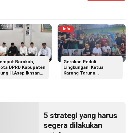
Info
emput Barokah,
Gerakan Peduli
ota DPRD Kabupaten
Lingkungan: Ketua
ung H.Asep Ikhsan
Karang Taruna
.M.M Hadiri Haul
Lembayung Sari 09 Irvan
r Masyayikh Pondok
Permana Ajak Ciptakan
ntren Cipasung.
Lingkungan Asri dan
Nyaman
5 strategi yang harus
segera dilakukan