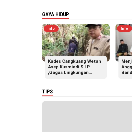
GAYA HIDUP
Info
Info
Kades Cangkuang Wetan
Menj
Asep Kusmiadi S.I.P
Angg
,Gagas Lingkungan
Band
Sehat, Bersihkan Saluran
S.Pd
Air di RW 07
Akba
Pesa
TIPS