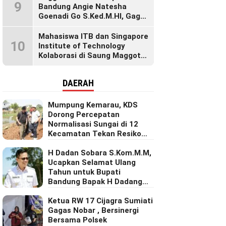
9
Generasi Muda
Bandung Angie Natesha
Goenadi Go S.Ked.M.HI, Gagas
Gerakan Masyarakat Sehat
Lewat Agenda Senam Pagi
Mahasiswa ITB dan Singapore
10
Institute of Technology
Kolaborasi di Saung Maggot
KBB, Ubah Maggot Jadi
Produk Bernilai Tinggi Lewat
DAERAH
Riset Inovatif
Mumpung Kemarau, KDS
Dorong Percepatan
Normalisasi Sungai di 12
Kecamatan Tekan Resiko
Banjir
H Dadan Sobara S.Kom.M.M,
Ucapkan Selamat Ulang
Tahun untuk Bupati
Bandung Bapak H Dadang
Supriatna
Ketua RW 17 Cijagra Sumiati
Gagas Nobar , Bersinergi
Bersama Polsek