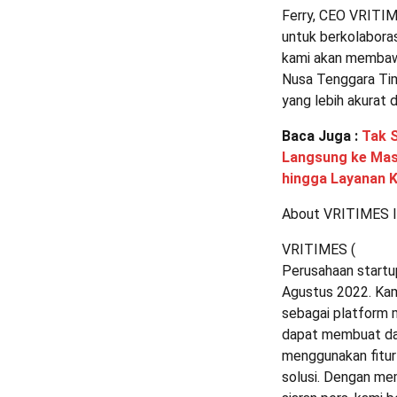
Ferry, CEO VRITI
untuk berkolabora
kami akan membawa
Nusa Tenggara Ti
yang lebih akurat 
Baca Juga :
Tak 
Langsung ke Masy
hingga Layanan 
About VRITIMES I
VRITIMES (
Perusahaan startup
Agustus 2022. Kami
sebagai platform 
dapat membuat dan
menggunakan fitur 
solusi. Dengan me