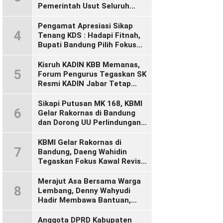
Pemerintah Usut Seluruh
Perusahaan yang Diduga
Langgar Hak Pekerja Pasca
Pengamat Apresiasi Sikap
4
Sidak KDM”
Tenang KDS : Hadapi Fitnah,
Bupati Bandung Pilih Fokus
Bekerja
Kisruh KADIN KBB Memanas,
5
Forum Pengurus Tegaskan SK
Resmi KADIN Jabar Tetap
Sah, Desak KADIN Indonesia
Segera Bertindak
Sikapi Putusan MK 168, KBMI
6
Gelar Rakornas di Bandung
dan Dorong UU Perlindungan
Pekerja
KBMI Gelar Rakornas di
7
Bandung, Daeng Wahidin
Tegaskan Fokus Kawal Revisi
UU Ketenagakerjaan
Merajut Asa Bersama Warga
8
Lembang, Denny Wahyudi
Hadir Membawa Bantuan,
Mengawal PIP, dan
Menyalakan Semangat
Anggota DPRD Kabupaten