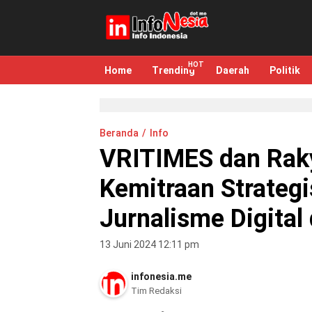
infonesia.me
Info Indonesia
Home
Trending
Daerah
Politik
Beranda
Info
VRITIMES dan Rak
Kemitraan Strategi
Jurnalisme Digital
13 Juni 2024 12:11 pm
infonesia.me
Tim Redaksi