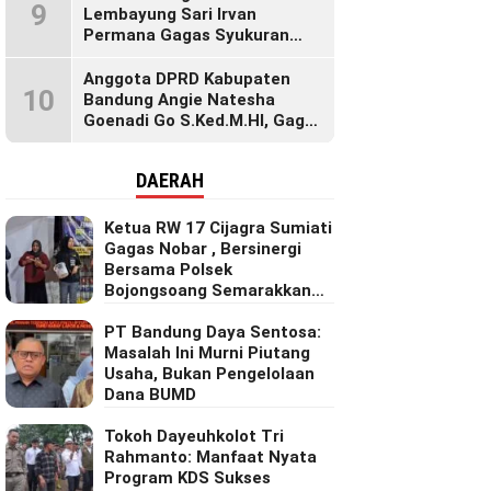
9
Lembayung Sari Irvan
Permana Gagas Syukuran
Makan Liwet Bersama Warga
Bojong Citepus Penuh Dengan
Anggota DPRD Kabupaten
10
Kebersamaan.
Bandung Angie Natesha
Goenadi Go S.Ked.M.HI, Gagas
Gerakan Masyarakat Sehat
Lewat Agenda Senam Pagi
DAERAH
Ketua RW 17 Cijagra Sumiati
Gagas Nobar , Bersinergi
Bersama Polsek
Bojongsoang Semarakkan
Berbagi Doorprize
PT Bandung Daya Sentosa:
Masalah Ini Murni Piutang
Usaha, Bukan Pengelolaan
Dana BUMD
Tokoh Dayeuhkolot Tri
Rahmanto: Manfaat Nyata
Program KDS Sukses