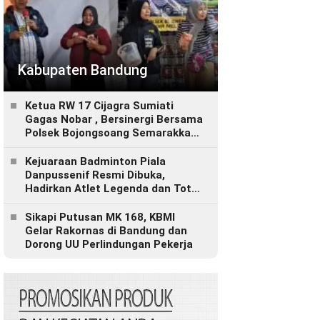
Kabupaten Bandung
Ketua RW 17 Cijagra Sumiati
Gagas Nobar , Bersinergi Bersama
Polsek Bojongsoang Semarakkan
Berbagi Doorprize
Kejuaraan Badminton Piala
Danpussenif Resmi Dibuka,
Hadirkan Atlet Legenda dan Total
Hadiah Rp280 Juta
Sikapi Putusan MK 168, KBMI
Gelar Rakornas di Bandung dan
Dorong UU Perlindungan Pekerja