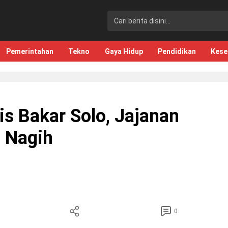
Pemerintahan
Tekno
Gaya Hidup
Pendidikan
Kese
s Bakar Solo, Jajanan
n Nagih
0