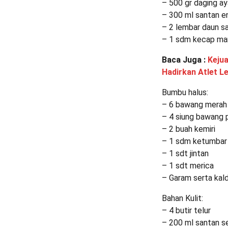
– 500 gr daging a
– 300 ml santan e
– 2 lembar daun s
– 1 sdm kecap ma
Baca Juga :
Kejua
Hadirkan Atlet L
Bumbu halus:
– 6 bawang merah
– 4 siung bawang 
– 2 buah kemiri
– 1 sdm ketumbar
– 1 sdt jintan
– 1 sdt merica
– Garam serta kal
Bahan Kulit:
– 4 butir telur
– 200 ml santan s