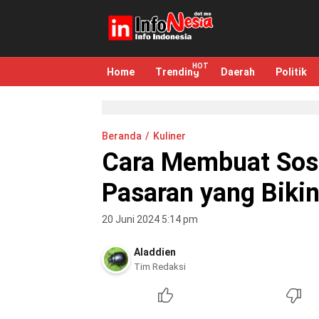
infonesia.me
Info Indonesia
Home
Trending
Daerah
Politik
Beranda
Kuliner
Cara Membuat Sosi
Pasaran yang Biki
20 Juni 2024 5:14 pm
Aladdien
Tim Redaksi