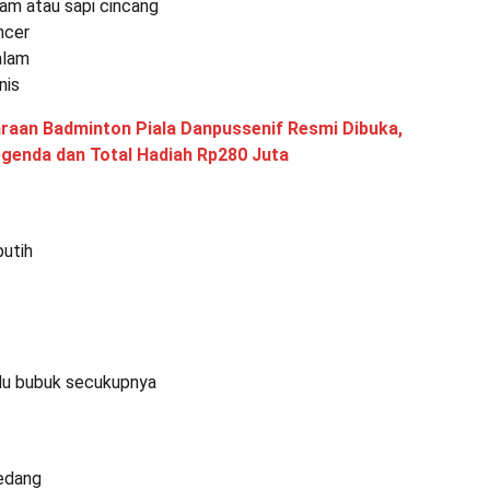
yam atau sapi cincang
ncer
alam
nis
raan Badminton Piala Danpussenif Resmi Dibuka,
egenda dan Total Hadiah Rp280 Juta
putih
du bubuk secukupnya
edang