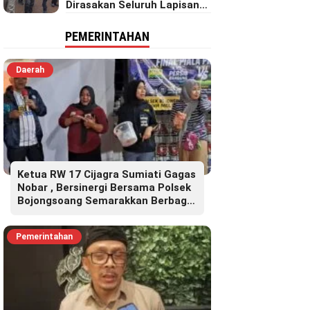
Dirasakan Seluruh Lapisan
Masyarakat Merata Sampai
Pelosok.
PEMERINTAHAN
Daerah
Ketua RW 17 Cijagra Sumiati Gagas
Nobar , Bersinergi Bersama Polsek
Bojongsoang Semarakkan Berbagi
Doorprize
Pemerintahan