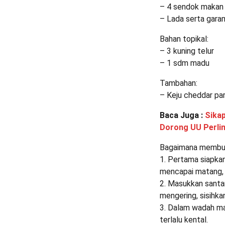
– 4 sendok makan 
– Lada serta gar
Bahan topikal:
– 3 kuning telur
– 1 sdm madu
Tambahan:
– Keju cheddar pa
Baca Juga :
Sikap
Dorong UU Perli
Bagaimana membu
1. Pertama siapkan
mencapai matang, 
2. Masukkan santa
mengering, sisihka
3. Dalam wadah ma
terlalu kental.