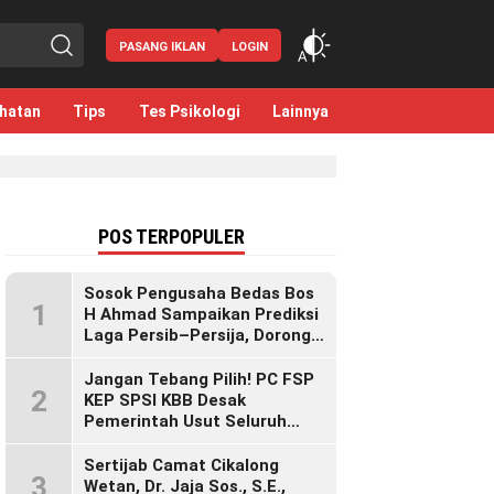
PASANG IKLAN
LOGIN
hatan
Tips
Tes Psikologi
Lainnya
POS TERPOPULER
Sosok Pengusaha Bedas Bos
1
H Ahmad Sampaikan Prediksi
Laga Persib–Persija, Dorong
Bobotoh Dukung di Mana Pun
Berada
Jangan Tebang Pilih! PC FSP
2
KEP SPSI KBB Desak
Pemerintah Usut Seluruh
Perusahaan yang Diduga
Langgar Hak Pekerja Pasca
Sertijab Camat Cikalong
3
Sidak KDM”
Wetan, Dr. Jaja Sos., S.E.,