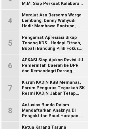
M.M. Siap Perkuat Kolaborasi
Demi Cikalong Wetan yang
Lebih Maju dan Sejahtera
Merajut Asa Bersama Warga
4
Lembang, Denny Wahyudi
Hadir Membawa Bantuan,
Mengawal PIP, dan
Menyalakan Semangat
Pengamat Apresiasi Sikap
5
Generasi Muda
Tenang KDS : Hadapi Fitnah,
Bupati Bandung Pilih Fokus
Bekerja
APKASI Siap Ajukan Revisi UU
6
Pemerintah Daerah ke DPR
dan Kemendagri Dorong
Penyempurnaan UU Otonomi
Daerah
Kisruh KADIN KBB Memanas,
7
Forum Pengurus Tegaskan SK
Resmi KADIN Jabar Tetap
Sah, Desak KADIN Indonesia
Segera Bertindak
Antusias Bunda Dalam
8
Mendaftarkan Anaknya Di
Pengaktifan Paud Harapan
Bunda 09 Desa Wangunsari
Ketua Karang Taruna