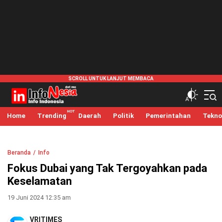
infonesia.me
Info Indonesia
Home
Trending
Daerah
Politik
Pemerintahan
Tekno
Beranda
Info
Fokus Dubai yang Tak Tergoyahkan pada
Keselamatan
19 Juni 2024 12:35 am
VRITIMES