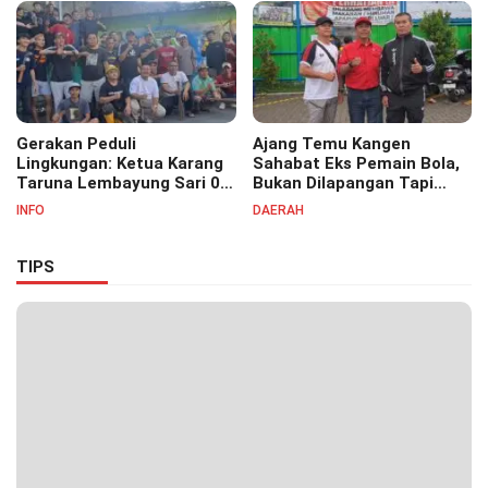
Pesantren Cipasung.
Gerakan Peduli
Ajang Temu Kangen
Lingkungan: Ketua Karang
Sahabat Eks Pemain Bola,
Taruna Lembayung Sari 09
Bukan Dilapangan Tapi
Irvan Permana Ajak
Ditongkrongan
INFO
DAERAH
Ciptakan Lingkungan Asri
dan Nyaman
TIPS