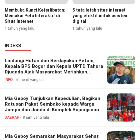
Membuka Kunci Keterlibatan:
5 tata letak situs internet
Memakai Peta Interaktif di
yang efektif untuk asisten
Situs Internet
digital
1 tahun yang lalu
1 tahun yang lalu
INDEKS
Lindungi Hutan dan Berdayakan Petani,
Kepala BPS Bogor dan Kepala UPTD Tahura
Djuanda Ajak Masyarakat Meriahkan
Festival Perhutanan Sosial
INFO
6 menit yang lalu
Mia Geboy Tunjukkan Kepedulian, Bagikan
Ratusan Paket Sembako kepada Warga
Jompo dan Janda di Komplek Bojongsoang
Asri 1
DAERAH
8 jam yang lalu
Mia Geboy Semarakan Masyarakat Sehat