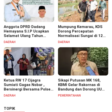
Anggota DPRD Dadang
Mumpung Kemarau, KDS
Hemayana S.I.P Ucapkan
Dorong Percepatan
Selamat Ulang Tahun
Normalisasi Sungai di 12
untuk Bupati Bandung
Kecamatan Tekan Resiko
DAERAH
DAERAH
Bapak H. Dadang Supriatna
Banjir
Ketua RW 17 Cijagra
Sikapi Putusan MK 168,
Sumiati Gagas Nobar ,
KBMI Gelar Rakornas di
Bersinergi Bersama Polsek
Bandung dan Dorong UU
Bojongsoang Semarakkan
Perlindungan Pekerja
DAERAH
PEMERINTAHAN
Berbagi Doorprize
TOPIK