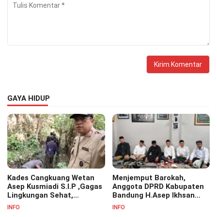
GAYA HIDUP
Kades Cangkuang Wetan
Menjemput Barokah,
Asep Kusmiadi S.I.P ,Gagas
Anggota DPRD Kabupaten
Lingkungan Sehat,
Bandung H.Asep Ikhsan
Bersihkan Saluran Air di RW
S.Pd.M.M Hadiri Haul Akbar
INFO
INFO
07
Masyayikh Pondok