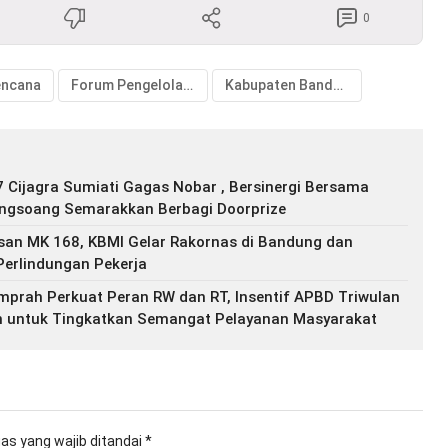
0
encana
Forum Pengelola Puskesmas
Kabupaten Bandung Barat
 Cijagra Sumiati Gagas Nobar , Bersinergi Bersama
ongsoang Semarakkan Berbagi Doorprize
san MK 168, KBMI Gelar Rakornas di Bandung dan
Perlindungan Pekerja
prah Perkuat Peran RW dan RT, Insentif APBD Triwulan
an untuk Tingkatkan Semangat Pelayanan Masyarakat
as yang wajib ditandai
*