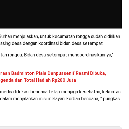
 Burhan menjelaskan, untuk kecamatan rongga sudah didirikan
asing desa dengan koordinasi bidan desa setempat.
atan rongga, Bidan desa setempat mengoordinasikannya,”
raan Badminton Piala Danpussenif Resmi Dibuka,
egenda dan Total Hadiah Rp280 Juta
 medis di lokasi bencana tetap menjaga kesehatan, kekuatan
dalam menjalankan misi melayani korban bencana, ” pungkas