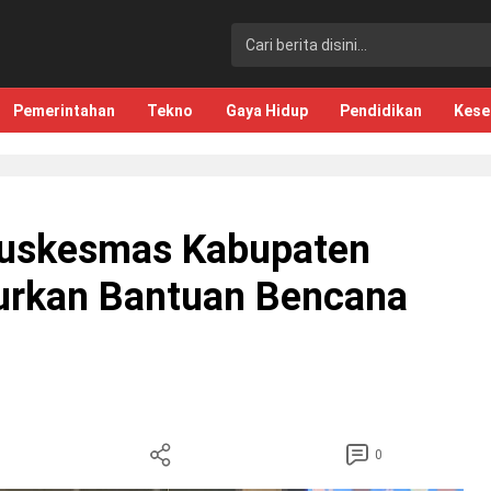
Pemerintahan
Tekno
Gaya Hidup
Pendidikan
Kese
Puskesmas Kabupaten
urkan Bantuan Bencana
0