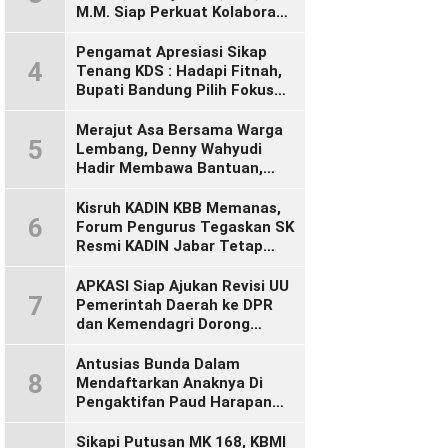
M.M. Siap Perkuat Kolaborasi
Demi Cikalong Wetan yang
Lebih Maju dan Sejahtera
Pengamat Apresiasi Sikap
4
Tenang KDS : Hadapi Fitnah,
Bupati Bandung Pilih Fokus
Bekerja
Merajut Asa Bersama Warga
5
Lembang, Denny Wahyudi
Hadir Membawa Bantuan,
Mengawal PIP, dan
Menyalakan Semangat
Kisruh KADIN KBB Memanas,
6
Generasi Muda
Forum Pengurus Tegaskan SK
Resmi KADIN Jabar Tetap
Sah, Desak KADIN Indonesia
Segera Bertindak
APKASI Siap Ajukan Revisi UU
7
Pemerintah Daerah ke DPR
dan Kemendagri Dorong
Penyempurnaan UU Otonomi
Daerah
Antusias Bunda Dalam
8
Mendaftarkan Anaknya Di
Pengaktifan Paud Harapan
Bunda 09 Desa Wangunsari
Sikapi Putusan MK 168, KBMI