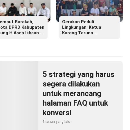
emput Barokah,
Gerakan Peduli
ota DPRD Kabupaten
Lingkungan: Ketua
ung H.Asep Ikhsan
Karang Taruna
.M.M Hadiri Haul
Lembayung Sari 09 Irvan
r Masyayikh Pondok
Permana Ajak Ciptakan
ntren Cipasung.
Lingkungan Asri dan
Nyaman
5 strategi yang harus
segera dilakukan
untuk merancang
halaman FAQ untuk
konversi
1 tahun yang lalu