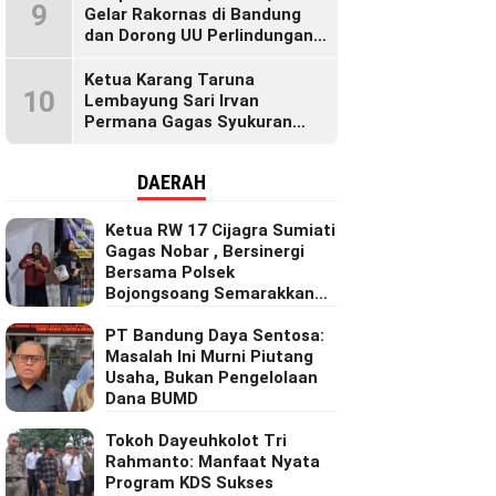
9
Gelar Rakornas di Bandung
dan Dorong UU Perlindungan
Pekerja
Ketua Karang Taruna
10
Lembayung Sari Irvan
Permana Gagas Syukuran
Makan Liwet Bersama Warga
Bojong Citepus Penuh Dengan
DAERAH
Kebersamaan.
Ketua RW 17 Cijagra Sumiati
Gagas Nobar , Bersinergi
Bersama Polsek
Bojongsoang Semarakkan
Berbagi Doorprize
PT Bandung Daya Sentosa:
Masalah Ini Murni Piutang
Usaha, Bukan Pengelolaan
Dana BUMD
Tokoh Dayeuhkolot Tri
Rahmanto: Manfaat Nyata
Program KDS Sukses