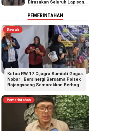
Dirasakan Seluruh Lapisan
Masyarakat Merata Sampai
Pelosok.
PEMERINTAHAN
Daerah
Ketua RW 17 Cijagra Sumiati Gagas
Nobar , Bersinergi Bersama Polsek
Bojongsoang Semarakkan Berbagi
Doorprize
Pemerintahan