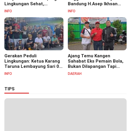
Lingkungan Sehat,
Bandung H.Asep Ikhsan
Bersihkan Saluran Air di RW
S.Pd.M.M Hadiri Haul Akbar
INFO
INFO
07
Masyayikh Pondok
Pesantren Cipasung.
Gerakan Peduli
Ajang Temu Kangen
Lingkungan: Ketua Karang
Sahabat Eks Pemain Bola,
Taruna Lembayung Sari 09
Bukan Dilapangan Tapi
Irvan Permana Ajak
Ditongkrongan
INFO
DAERAH
Ciptakan Lingkungan Asri
dan Nyaman
TIPS