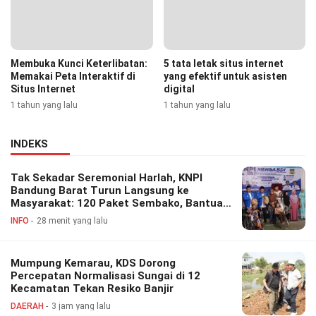
Membuka Kunci Keterlibatan:
5 tata letak situs internet
Memakai Peta Interaktif di
yang efektif untuk asisten
Situs Internet
digital
1 tahun yang lalu
1 tahun yang lalu
INDEKS
Tak Sekadar Seremonial Harlah, KNPI
Bandung Barat Turun Langsung ke
Masyarakat: 120 Paket Sembako, Bantuan
Disabilitas hingga Layanan Kesehatan
INFO
28 menit yang lalu
Gratis
Mumpung Kemarau, KDS Dorong
Percepatan Normalisasi Sungai di 12
Kecamatan Tekan Resiko Banjir
DAERAH
3 jam yang lalu