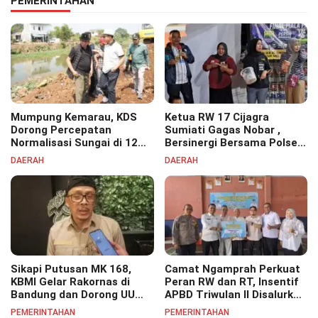
PEMERINTAHAN
Mumpung Kemarau, KDS
Ketua RW 17 Cijagra
Dorong Percepatan
Sumiati Gagas Nobar ,
Normalisasi Sungai di 12
Bersinergi Bersama Polsek
Kecamatan Tekan Resiko
Bojongsoang Semarakkan
DAERAH
DAERAH
Banjir
Berbagi Doorprize
Sikapi Putusan MK 168,
Camat Ngamprah Perkuat
KBMI Gelar Rakornas di
Peran RW dan RT, Insentif
Bandung dan Dorong UU
APBD Triwulan II Disalurkan
Perlindungan Pekerja
untuk Tingkatkan
PEMERINTAHAN
PEMERINTAHAN