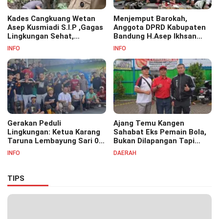
Kades Cangkuang Wetan
Menjemput Barokah,
Asep Kusmiadi S.I.P ,Gagas
Anggota DPRD Kabupaten
Lingkungan Sehat,
Bandung H.Asep Ikhsan
Bersihkan Saluran Air di RW
S.Pd.M.M Hadiri Haul Akbar
INFO
INFO
07
Masyayikh Pondok
Pesantren Cipasung.
Gerakan Peduli
Ajang Temu Kangen
Lingkungan: Ketua Karang
Sahabat Eks Pemain Bola,
Taruna Lembayung Sari 09
Bukan Dilapangan Tapi
Irvan Permana Ajak
Ditongkrongan
INFO
DAERAH
Ciptakan Lingkungan Asri
dan Nyaman
TIPS