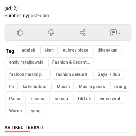
[ad_2]
Sumber: nypost-com
0
adalah
akan
aubrey plaza
dikenakan
Tag:
emily ratajkowski
Fashion & Kecantikan
fashion musim panas
fashion selebriti
Gaya Hidup
Ini
kate hudson
Musim
Musim panas
orang
Panas
rihanna
semua
TikTok
video viral
Warna
yang
ARTIKEL TERKAIT