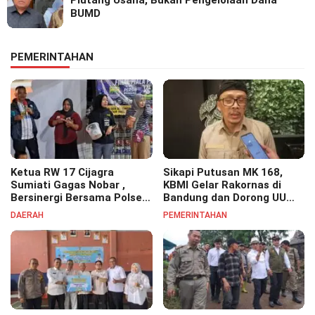
BUMD
PEMERINTAHAN
Ketua RW 17 Cijagra
Sikapi Putusan MK 168,
Sumiati Gagas Nobar ,
KBMI Gelar Rakornas di
Bersinergi Bersama Polsek
Bandung dan Dorong UU
Bojongsoang Semarakkan
Perlindungan Pekerja
DAERAH
PEMERINTAHAN
Berbagi Doorprize