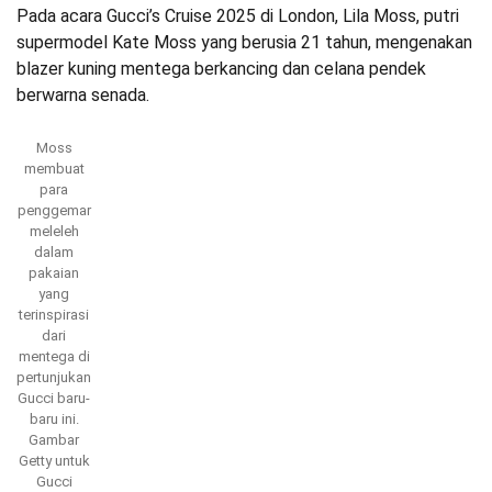
Pada acara Gucci’s Cruise 2025 di London, Lila Moss, putri
supermodel Kate Moss yang berusia 21 tahun, mengenakan
blazer kuning mentega berkancing dan celana pendek
berwarna senada.
Moss
membuat
para
penggemar
meleleh
dalam
pakaian
yang
terinspirasi
dari
mentega di
pertunjukan
Gucci baru-
baru ini.
Gambar
Getty untuk
Gucci