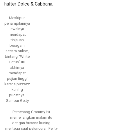
halter Dolce & Gabbana.
Meskipun
penampilannya
awalnya
mendapat
tinjauan
beragam
secara online,
bintang “White
Lotus” itu
akhirnya
mendapat
pujian tinggi
karena pizzazz
kuning
pucatnya.
Gambar Getty
Pemenang Grammy itu
memenangkan malam itu
dengan busana kuning
mentega saat peluncuran Fenty