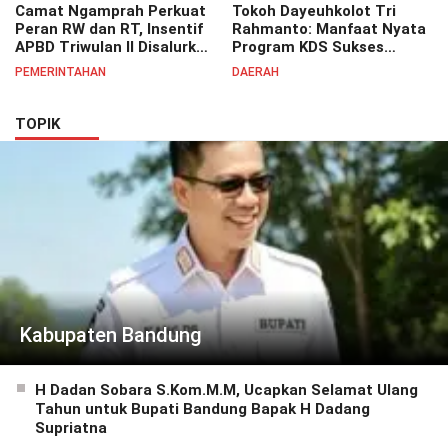
Camat Ngamprah Perkuat
Tokoh Dayeuhkolot Tri
Peran RW dan RT, Insentif
Rahmanto: Manfaat Nyata
APBD Triwulan II Disalurkan
Program KDS Sukses
untuk Tingkatkan
Dirasakan Seluruh Lapisan
PEMERINTAHAN
DAERAH
Semangat Pelayanan
Masyarakat Merata
Masyarakat
Sampai Pelosok.
TOPIK
Kabupaten Bandung
H Dadan Sobara S.Kom.M.M, Ucapkan Selamat Ulang
Tahun untuk Bupati Bandung Bapak H Dadang
Supriatna