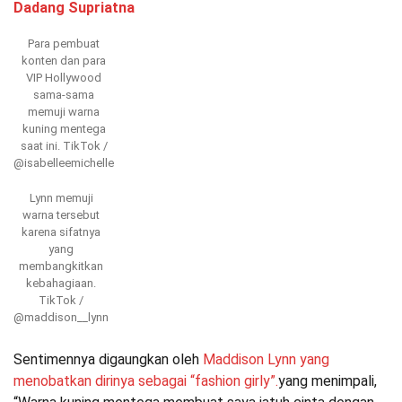
Dadang Supriatna
Para pembuat
konten dan para
VIP Hollywood
sama-sama
memuji warna
kuning mentega
saat ini.
TikTok /
@isabelleemichelle
Lynn memuji
warna tersebut
karena sifatnya
yang
membangkitkan
kebahagiaan.
TikTok /
@maddison__lynn
Sentimennya digaungkan oleh
Maddison Lynn yang
menobatkan dirinya sebagai “fashion girly”.
yang menimpali,