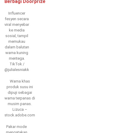
Berbagi Doorprize
Influencer
fesyen secara
viral menyebar
ke media
sosial, tampil
memukau
dalam balutan
warna kuning
mentega.
TikTok /
@julialesniakk
Warna khas
produk susu ini
dipuji sebagai
warna terpanas di
musim panas.
Lizuca –
stock.adobe.com
Pakar mode
mengatakan