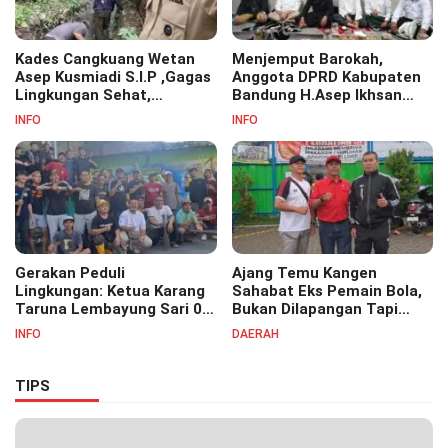
Kades Cangkuang Wetan
Menjemput Barokah,
Asep Kusmiadi S.I.P ,Gagas
Anggota DPRD Kabupaten
Lingkungan Sehat,
Bandung H.Asep Ikhsan
Bersihkan Saluran Air di RW
S.Pd.M.M Hadiri Haul Akbar
INFO
INFO
07
Masyayikh Pondok
Pesantren Cipasung.
Gerakan Peduli
Ajang Temu Kangen
Lingkungan: Ketua Karang
Sahabat Eks Pemain Bola,
Taruna Lembayung Sari 09
Bukan Dilapangan Tapi
Irvan Permana Ajak
Ditongkrongan
INFO
DAERAH
Ciptakan Lingkungan Asri
dan Nyaman
TIPS