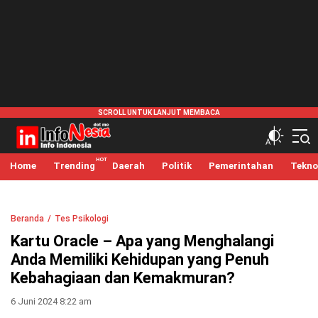
infonesia.me
Info Indonesia
Home
Trending
Daerah
Politik
Pemerintahan
Tekno
Beranda
Tes Psikologi
Kartu Oracle – Apa yang Menghalangi
Anda Memiliki Kehidupan yang Penuh
Kebahagiaan dan Kemakmuran?
6 Juni 2024 8:22 am