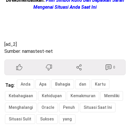
Direkomendasikan:
Pilih Simbol Kuno Dan Dapatkan Saran
Mengenai Situasi Anda Saat Ini
[ad_2]
Sumber: namastest-net
0
Anda
Apa
Bahagia
dan
Kartu
Tag:
Kebahagiaan
Kehidupan
Kemakmuran
Memiliki
Menghalangi
Oracle
Penuh
Situasi Saat Ini
Situasi Sulit
Sukses
yang