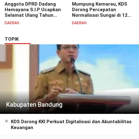
Anggota DPRD Dadang
Mumpung Kemarau, KDS
Hemayana S.I.P Ucapkan
Dorong Percepatan
Selamat Ulang Tahun
Normalisasi Sungai di 12
untuk Bupati Bandung
Kecamatan Tekan Resiko
DAERAH
DAERAH
Bapak H. Dadang Supriatna
Banjir
TOPIK
Kabupaten Bandung
KDS Dorong KKI Perkuat Digitalisasi dan Akuntabilitas
Keuangan