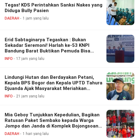
Tegas! KDS Perintahkan Sanksi Nakes yang
Diduga Bully Pasien
DAERAH
1 jam yang lalu
Erid Sabtaginarya Tegaskan : Bukan
Sekadar Seremoni! Harlah ke-53 KNPI
Bandung Barat Buktikan Pemuda Bisa
Berdaya, Inovatif dan Berkontribusi
INFO
17 jam yang lalu
Lindungi Hutan dan Berdayakan Petani,
Kepala BPS Bogor dan Kepala UPTD Tahura
Djuanda Ajak Masyarakat Meriahkan
Festival Perhutanan Sosial
INFO
21 jam yang lalu
Mia Geboy Tunjukkan Kepedulian, Bagikan
Ratusan Paket Sembako kepada Warga
Jompo dan Janda di Komplek Bojongsoang
Asri 1
DAERAH
1 hari yang lalu