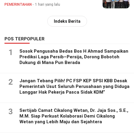
Masyarakat
PEMERINTAHAN
1 hari yang lalu
Indeks Berita
POS TERPOPULER
1
Sosok Pengusaha Bedas Bos H Ahmad Sampaikan
Prediksi Laga Persib–Persija, Dorong Bobotoh
Dukung di Mana Pun Berada
2
Jangan Tebang Pilih! PC FSP KEP SPSI KBB Desak
Pemerintah Usut Seluruh Perusahaan yang Diduga
Langgar Hak Pekerja Pasca Sidak KDM”
3
Sertijab Camat Cikalong Wetan, Dr. Jaja Sos., S.E.,
M.M. Siap Perkuat Kolaborasi Demi Cikalong
Wetan yang Lebih Maju dan Sejahtera