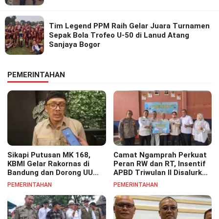
Tim Legend PPM Raih Gelar Juara Turnamen
Sepak Bola Trofeo U-50 di Lanud Atang
Sanjaya Bogor
PEMERINTAHAN
Sikapi Putusan MK 168,
Camat Ngamprah Perkuat
KBMI Gelar Rakornas di
Peran RW dan RT, Insentif
Bandung dan Dorong UU
APBD Triwulan II Disalurkan
Perlindungan Pekerja
untuk Tingkatkan
PEMERINTAHAN
PEMERINTAHAN
Semangat Pelayanan
Masyarakat