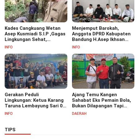
Kades Cangkuang Wetan
Menjemput Barokah,
Asep Kusmiadi S.I.P ,Gagas
Anggota DPRD Kabupaten
Lingkungan Sehat,
Bandung H.Asep Ikhsan
Bersihkan Saluran Air di RW
S.Pd.M.M Hadiri Haul Akbar
INFO
INFO
07
Masyayikh Pondok
Pesantren Cipasung.
Gerakan Peduli
Ajang Temu Kangen
Lingkungan: Ketua Karang
Sahabat Eks Pemain Bola,
Taruna Lembayung Sari 09
Bukan Dilapangan Tapi
Irvan Permana Ajak
Ditongkrongan
INFO
DAERAH
Ciptakan Lingkungan Asri
dan Nyaman
TIPS