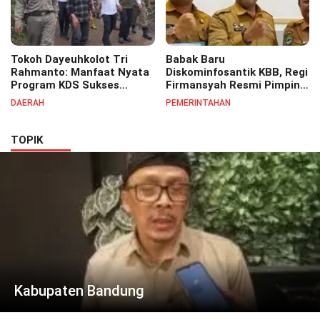
Tokoh Dayeuhkolot Tri
Babak Baru
Rahmanto: Manfaat Nyata
Diskominfosantik KBB, Regi
Program KDS Sukses
Firmansyah Resmi Pimpin
Dirasakan Seluruh Lapisan
Bidang IKP Perkuat
DAERAH
PEMERINTAHAN
Masyarakat Merata
Pelayanan Informasi Publik
Sampai Pelosok.
TOPIK
Kabupaten Bandung