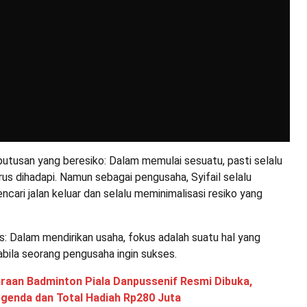
utusan yang beresiko: Dalam memulai sesuatu, pasti selalu
rus dihadapi. Namun sebagai pengusaha, Syifail selalu
ari jalan keluar dan selalu meminimalisasi resiko yang
: Dalam mendirikan usaha, fokus adalah suatu hal yang
bila seorang pengusaha ingin sukses.
raan Badminton Piala Danpussenif Resmi Dibuka,
egenda dan Total Hadiah Rp280 Juta