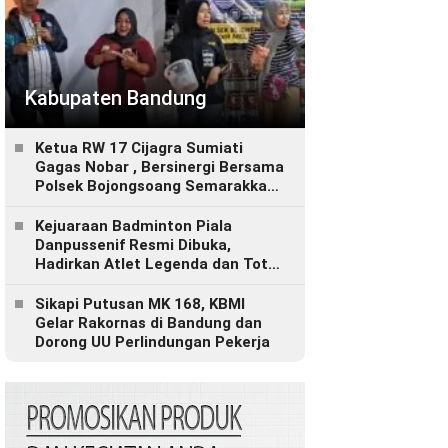
Kabupaten Bandung
Ketua RW 17 Cijagra Sumiati
Gagas Nobar , Bersinergi Bersama
Polsek Bojongsoang Semarakkan
Berbagi Doorprize
Kejuaraan Badminton Piala
Danpussenif Resmi Dibuka,
Hadirkan Atlet Legenda dan Total
Hadiah Rp280 Juta
Sikapi Putusan MK 168, KBMI
Gelar Rakornas di Bandung dan
Dorong UU Perlindungan Pekerja