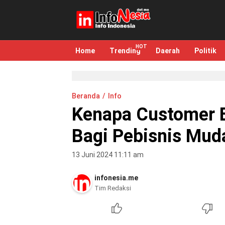
infonesia.me
Info Indonesia
Home
Trending
Daerah
Politik
Beranda
Info
Kenapa Customer E
Bagi Pebisnis Mud
13 Juni 2024 11:11 am
infonesia.me
Tim Redaksi