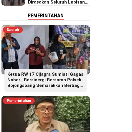
Dirasakan Seluruh Lapisan
Masyarakat Merata Sampai
Pelosok.
PEMERINTAHAN
Daerah
Ketua RW 17 Cijagra Sumiati Gagas
Nobar , Bersinergi Bersama Polsek
Bojongsoang Semarakkan Berbagi
Doorprize
Pemerintahan