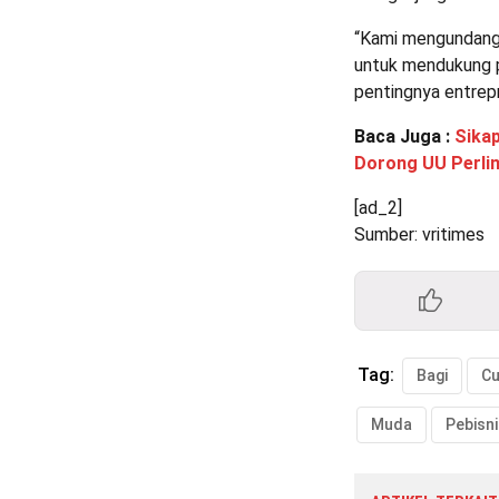
“Kami mengundang 
untuk mendukung 
pentingnya entrep
Baca Juga :
Sikap
Dorong UU Perli
[ad_2]
Sumber: vritimes
Tag:
Bagi
C
Muda
Pebisn