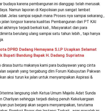
r budaya karena pembangunan ini dianggap telah merusak
aya. Namun laporan di Kepolisian pun sangat lambat
tidak Jelas sampai sejauh mana Proses nya sampai sekarang ,
 jalan longsor karena kualitas Pembangunan dari PT KAI
 akhirnya terjadi berkali kali , Masyarakat dan para
minta berulang ulang sampai satu tahun lebih , tapi hanya
ja.
ota DPRD Dadang Hemayana S.I.P Ucapkan Selamat
k Bupati Bandung Bapak H. Dadang Supriatna
n dirasa buntu makanya kami para budayawan yang cinta
alan sejarah yang tergabung dlm Forum Kabuyutan Pakwan
an aksi turun ke jalan untuk menyampaikan Aspirasi &
n Diterima langsung oleh Ketua Umum Majelis Adat Sunda
 Charliyan sehingga terjadi dialog penuh Kekeluargaan
iyan pun berjanji akan segera menyampaikan, terutama
bar, Pemkot Bogor dan Instansi Terkait , agar masalah ini