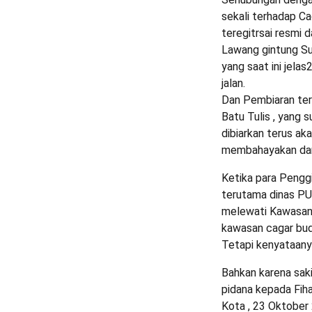
sekali terhadap Ca
teregitrsai resmi 
Lawang gintung Sum
yang saat ini jela
jalan.
Dan Pembiaran terh
Batu Tulis , yang s
dibiarkan terus ak
membahayakan dan 
Ketika para Pengg
terutama dinas PU
melewati Kawasan 
kawasan cagar bud
Tetapi kenyataanya
Bahkan karena sak
pidana kepada Fi
Kota , 23 Oktobe