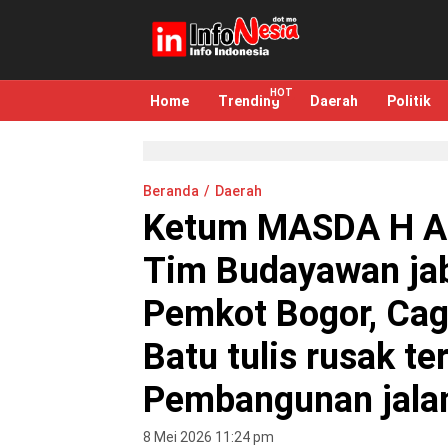
infonesia.me
Info Indonesia
Home
Trending
Daerah
Politik
Beranda
Daerah
Ketum MASDA H An
Tim Budayawan ja
Pemkot Bogor, Cag
Batu tulis rusak te
Pembangunan jala
8 Mei 2026 11:24 pm