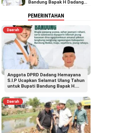
Bandung Bapak H Dadang
Supriatna
PEMERINTAHAN
Daerah
Anggota DPRD Dadang Hemayana
S.I.P Ucapkan Selamat Ulang Tahun
untuk Bupati Bandung Bapak H.
Dadang Supriatna
Daerah