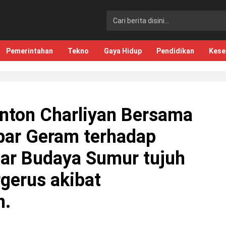
Pemerintahan
Tekno
Gaya Hidup
Pendidikan
Kese
ton Charliyan Bersama
bar Geram terhadap
ar Budaya Sumur tujuh
rgerus akibat
n.