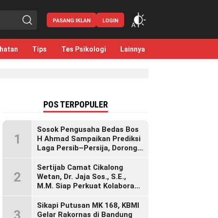
PASANG IKLAN
LOGIN
hatan
Tips
Tes Psikologi
Lainnya
POS TERPOPULER
Sosok Pengusaha Bedas Bos
1
H Ahmad Sampaikan Prediksi
Laga Persib–Persija, Dorong
Bobotoh Dukung di Mana Pun
Berada
Sertijab Camat Cikalong
2
Wetan, Dr. Jaja Sos., S.E.,
M.M. Siap Perkuat Kolaborasi
Demi Cikalong Wetan yang
Lebih Maju dan Sejahtera
Sikapi Putusan MK 168, KBMI
3
Gelar Rakornas di Bandung