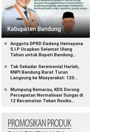
Kabupaten Bandung
Anggota DPRD Dadang Hemayana
S.I.P Ucapkan Selamat Ulang
Tahun untuk Bupati Bandung
Bapak H. Dadang Supriatna
Tak Sekadar Seremonial Harlah,
KNPI Bandung Barat Turun
Langsung ke Masyarakat: 120
Paket Sembako, Bantuan
Disabilitas hingga Layanan
Mumpung Kemarau, KDS Dorong
Kesehatan Gratis
Percepatan Normalisasi Sungai di
12 Kecamatan Tekan Resiko
Banjir