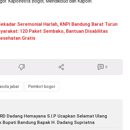
gor. Kapolresta Bogor, Mendikbud dan Kapolri.
Sekadar Seremonial Harlah, KNPI Bandung Barat Turun
arakat: 120 Paket Sembako, Bantuan Disabilitas
Kesehatan Gratis
0
asda jabar
Pemkot bogor
RD Dadang Hemayana S.I.P Ucapkan Selamat Ulang
k Bupati Bandung Bapak H. Dadang Supriatna