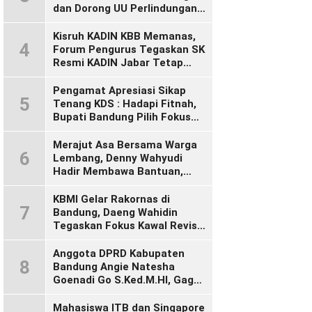
dan Dorong UU Perlindungan
Pekerja
Kisruh KADIN KBB Memanas,
4
Forum Pengurus Tegaskan SK
Resmi KADIN Jabar Tetap
Sah, Desak KADIN Indonesia
Segera Bertindak
Pengamat Apresiasi Sikap
5
Tenang KDS : Hadapi Fitnah,
Bupati Bandung Pilih Fokus
Bekerja
Merajut Asa Bersama Warga
6
Lembang, Denny Wahyudi
Hadir Membawa Bantuan,
Mengawal PIP, dan
Menyalakan Semangat
KBMI Gelar Rakornas di
7
Generasi Muda
Bandung, Daeng Wahidin
Tegaskan Fokus Kawal Revisi
UU Ketenagakerjaan
Anggota DPRD Kabupaten
8
Bandung Angie Natesha
Goenadi Go S.Ked.M.HI, Gagas
Gerakan Masyarakat Sehat
Lewat Agenda Senam Pagi
Mahasiswa ITB dan Singapore