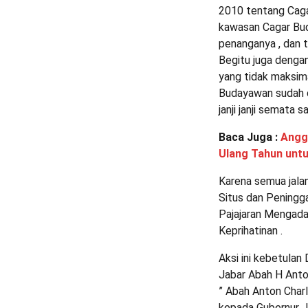
2010 tentang Caga
kawasan Cagar Bud
penanganya , dan 
Begitu juga dengan
yang tidak maksimal
Budayawan sudah di
janji janji semata sa
Baca Juga :
Angg
Ulang Tahun untu
Karena semua jala
Situs dan Peningg
Pajajaran Mengadak
Keprihatinan .
Aksi ini kebetula
Jabar Abah H Anton
” Abah Anton Charl
kepada Gubernur Ja