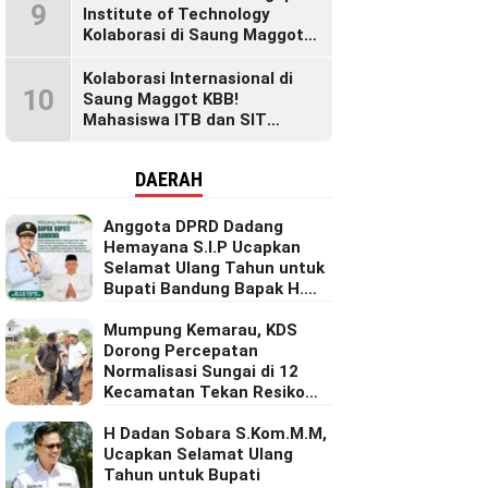
9
Institute of Technology
Kolaborasi di Saung Maggot
KBB, Ubah Maggot Jadi
Produk Bernilai Tinggi Lewat
Kolaborasi Internasional di
10
Riset Inovatif
Saung Maggot KBB!
Mahasiswa ITB dan SIT
Singapura Dalami Inovasi
Maggot untuk Ketahanan
DAERAH
Pangan Dunia
Anggota DPRD Dadang
Hemayana S.I.P Ucapkan
Selamat Ulang Tahun untuk
Bupati Bandung Bapak H.
Dadang Supriatna
Mumpung Kemarau, KDS
Dorong Percepatan
Normalisasi Sungai di 12
Kecamatan Tekan Resiko
Banjir
H Dadan Sobara S.Kom.M.M,
Ucapkan Selamat Ulang
Tahun untuk Bupati