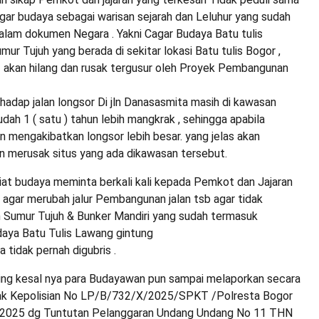
gar budaya sebagai warisan sejarah dan Leluhur yang sudah
dalam dokumen Negara . Yakni Cagar Budaya Batu tulis
ur Tujuh yang berada di sekitar lokasi Batu tulis Bogor ,
s2 akan hilang dan rusak tergusur oleh Proyek Pembangunan
adap jalan longsor Di jln Danasasmita masih di kawasan
udah 1 ( satu ) tahun lebih mangkrak , sehingga apabila
an mengakibatkan longsor lebih besar. yang jelas akan
merusak situs yang ada dikawasan tersebut.
iat budaya meminta berkali kali kepada Pemkot dan Jajaran
 agar merubah jalur Pembangunan jalan tsb agar tidak
Sumur Tujuh & Bunker Mandiri yang sudah termasuk
aya Batu Tulis Lawang gintung
 tidak pernah digubris .
ing kesal nya para Budayawan pun sampai melaporkan secara
hak Kepolisian No LP/B/732/X/2025/SPKT /Polresta Bogor
r 2025 dg Tuntutan Pelanggaran Undang Undang No 11 THN