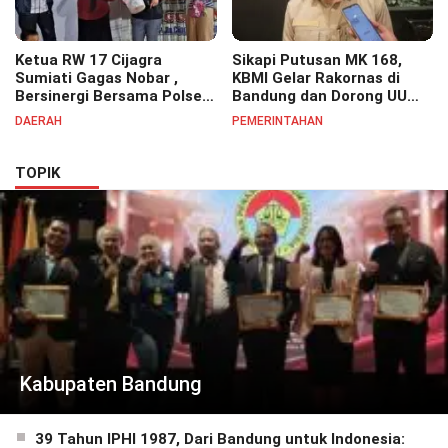
Ketua RW 17 Cijagra
Sikapi Putusan MK 168,
Sumiati Gagas Nobar ,
KBMI Gelar Rakornas di
Bersinergi Bersama Polsek
Bandung dan Dorong UU
Bojongsoang Semarakkan
Perlindungan Pekerja
DAERAH
PEMERINTAHAN
Berbagi Doorprize
TOPIK
Kabupaten Bandung
39 Tahun IPHI 1987, Dari Bandung untuk Indonesia: