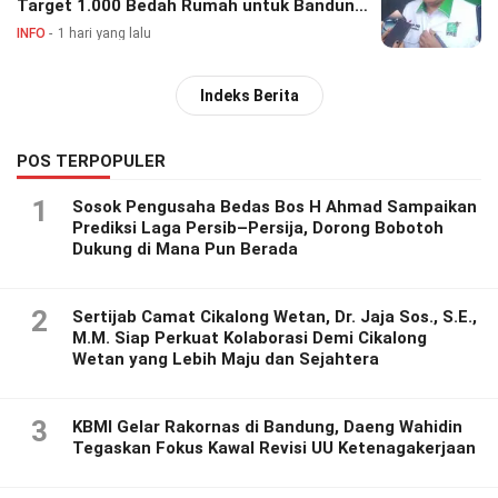
Target 1.000 Bedah Rumah untuk Bandung
Barat
INFO
1 hari yang lalu
Indeks Berita
POS TERPOPULER
1
Sosok Pengusaha Bedas Bos H Ahmad Sampaikan
Prediksi Laga Persib–Persija, Dorong Bobotoh
Dukung di Mana Pun Berada
2
Sertijab Camat Cikalong Wetan, Dr. Jaja Sos., S.E.,
M.M. Siap Perkuat Kolaborasi Demi Cikalong
Wetan yang Lebih Maju dan Sejahtera
3
KBMI Gelar Rakornas di Bandung, Daeng Wahidin
Tegaskan Fokus Kawal Revisi UU Ketenagakerjaan