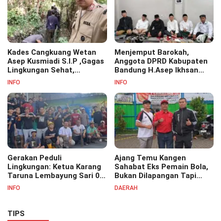
Kades Cangkuang Wetan
Menjemput Barokah,
Asep Kusmiadi S.I.P ,Gagas
Anggota DPRD Kabupaten
Lingkungan Sehat,
Bandung H.Asep Ikhsan
Bersihkan Saluran Air di RW
S.Pd.M.M Hadiri Haul Akbar
INFO
INFO
07
Masyayikh Pondok
Pesantren Cipasung.
Gerakan Peduli
Ajang Temu Kangen
Lingkungan: Ketua Karang
Sahabat Eks Pemain Bola,
Taruna Lembayung Sari 09
Bukan Dilapangan Tapi
Irvan Permana Ajak
Ditongkrongan
INFO
DAERAH
Ciptakan Lingkungan Asri
dan Nyaman
TIPS