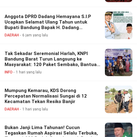
Anggota DPRD Dadang Hemayana S.I.P
Ucapkan Selamat Ulang Tahun untuk
Bupati Bandung Bapak H. Dadang
Supriatna
DAERAH
6 jam yang lalu
Tak Sekadar Seremonial Harlah, KNPI
Bandung Barat Turun Langsung ke
Masyarakat: 120 Paket Sembako, Bantuan
Disabilitas hingga Layanan Kesehatan
INFO
1 hari yang lalu
Gratis
Mumpung Kemarau, KDS Dorong
Percepatan Normalisasi Sungai di 12
Kecamatan Tekan Resiko Banjir
DAERAH
1 hari yang lalu
Bukan Janji Lima Tahunan! Cucun
Tegaskan Rumah Aspirasi Selalu Terbuka,