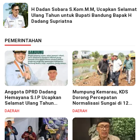
H Dadan Sobara S.Kom.M.M, Ucapkan Selamat
Ulang Tahun untuk Bupati Bandung Bapak H
Dadang Supriatna
PEMERINTAHAN
Anggota DPRD Dadang
Mumpung Kemarau, KDS
Hemayana S.I.P Ucapkan
Dorong Percepatan
Selamat Ulang Tahun
Normalisasi Sungai di 12
untuk Bupati Bandung
Kecamatan Tekan Resiko
DAERAH
DAERAH
Bapak H. Dadang Supriatna
Banjir