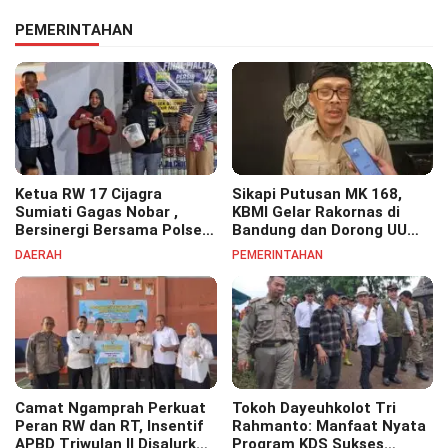
PEMERINTAHAN
Ketua RW 17 Cijagra
Sikapi Putusan MK 168,
Sumiati Gagas Nobar ,
KBMI Gelar Rakornas di
Bersinergi Bersama Polsek
Bandung dan Dorong UU
Bojongsoang Semarakkan
Perlindungan Pekerja
DAERAH
PEMERINTAHAN
Berbagi Doorprize
Camat Ngamprah Perkuat
Tokoh Dayeuhkolot Tri
Peran RW dan RT, Insentif
Rahmanto: Manfaat Nyata
APBD Triwulan II Disalurkan
Program KDS Sukses