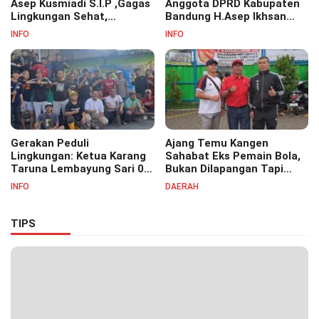
Asep Kusmiadi S.I.P ,Gagas
Anggota DPRD Kabupaten
Lingkungan Sehat,
Bandung H.Asep Ikhsan
Bersihkan Saluran Air di RW
S.Pd.M.M Hadiri Haul Akbar
INFO
INFO
07
Masyayikh Pondok
Pesantren Cipasung.
Gerakan Peduli
Ajang Temu Kangen
Lingkungan: Ketua Karang
Sahabat Eks Pemain Bola,
Taruna Lembayung Sari 09
Bukan Dilapangan Tapi
Irvan Permana Ajak
Ditongkrongan
INFO
DAERAH
Ciptakan Lingkungan Asri
dan Nyaman
TIPS