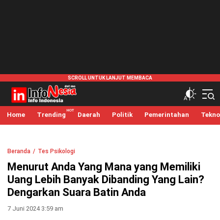
infonesia.me
Info Indonesia
Home
Trending
Daerah
Politik
Pemerintahan
Tekno
Beranda
Tes Psikologi
Menurut Anda Yang Mana yang Memiliki
Uang Lebih Banyak Dibanding Yang Lain?
Dengarkan Suara Batin Anda
7 Juni 2024 3:59 am