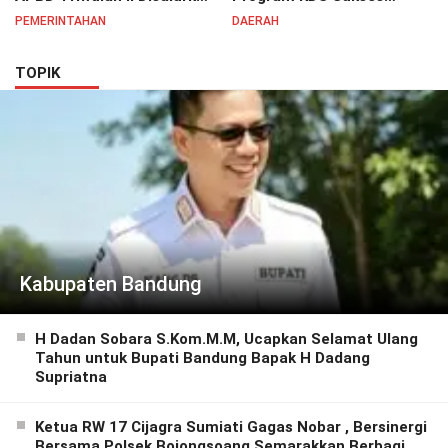
untuk Tingkatkan
Dirasakan Seluruh Lapisan
PEMERINTAHAN
DAERAH
Semangat Pelayanan
Masyarakat Merata
Masyarakat
Sampai Pelosok.
TOPIK
Kabupaten Bandung
H Dadan Sobara S.Kom.M.M, Ucapkan Selamat Ulang
Tahun untuk Bupati Bandung Bapak H Dadang
Supriatna
Ketua RW 17 Cijagra Sumiati Gagas Nobar , Bersinergi
Bersama Polsek Bojongsoang Semarakkan Berbagi