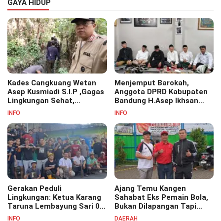
GAYA HIDUP
Kades Cangkuang Wetan
Menjemput Barokah,
Asep Kusmiadi S.I.P ,Gagas
Anggota DPRD Kabupaten
Lingkungan Sehat,
Bandung H.Asep Ikhsan
Bersihkan Saluran Air di RW
S.Pd.M.M Hadiri Haul Akbar
INFO
INFO
07
Masyayikh Pondok
Pesantren Cipasung.
Gerakan Peduli
Ajang Temu Kangen
Lingkungan: Ketua Karang
Sahabat Eks Pemain Bola,
Taruna Lembayung Sari 09
Bukan Dilapangan Tapi
Irvan Permana Ajak
Ditongkrongan
INFO
DAERAH