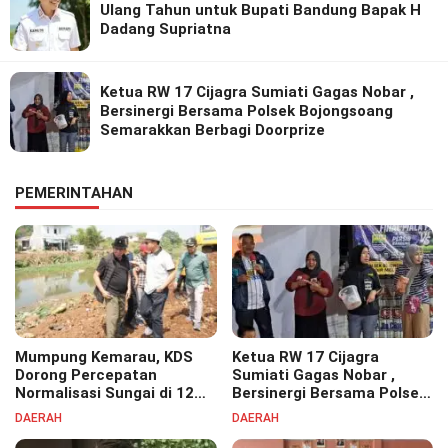
Ulang Tahun untuk Bupati Bandung Bapak H
Dadang Supriatna
Ketua RW 17 Cijagra Sumiati Gagas Nobar ,
Bersinergi Bersama Polsek Bojongsoang
Semarakkan Berbagi Doorprize
PEMERINTAHAN
Mumpung Kemarau, KDS
Ketua RW 17 Cijagra
Dorong Percepatan
Sumiati Gagas Nobar ,
Normalisasi Sungai di 12
Bersinergi Bersama Polsek
Kecamatan Tekan Resiko
Bojongsoang Semarakkan
DAERAH
DAERAH
Banjir
Berbagi Doorprize