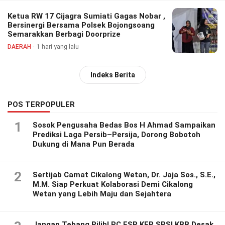
Ketua RW 17 Cijagra Sumiati Gagas Nobar ,
Bersinergi Bersama Polsek Bojongsoang
Semarakkan Berbagi Doorprize
DAERAH
1 hari yang lalu
Indeks Berita
POS TERPOPULER
1
Sosok Pengusaha Bedas Bos H Ahmad Sampaikan
Prediksi Laga Persib–Persija, Dorong Bobotoh
Dukung di Mana Pun Berada
2
Sertijab Camat Cikalong Wetan, Dr. Jaja Sos., S.E.,
M.M. Siap Perkuat Kolaborasi Demi Cikalong
Wetan yang Lebih Maju dan Sejahtera
Jangan Tebang Pilih! PC FSP KEP SPSI KBB Desak