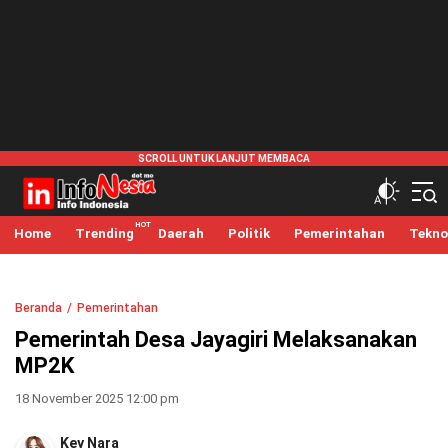
infonesia.me
Info Indonesia
Home
Trending
Daerah
Politik
Pemerintahan
Tekno
Beranda
Pemerintahan
Pemerintah Desa Jayagiri Melaksanakan
MP2K
18 November 2025 12:00 pm
Key Nara