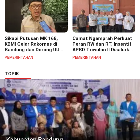
Sikapi Putusan MK 168,
Camat Ngamprah Perkuat
KBMI Gelar Rakornas di
Peran RW dan RT, Insentif
Bandung dan Dorong UU
APBD Triwulan II Disalurkan
Perlindungan Pekerja
untuk Tingkatkan
PEMERINTAHAN
PEMERINTAHAN
Semangat Pelayanan
Masyarakat
TOPIK
Kabupaten Bandung