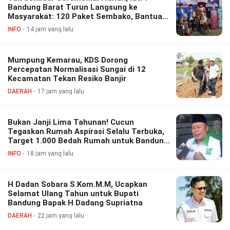
Bandung Barat Turun Langsung ke
Masyarakat: 120 Paket Sembako, Bantuan
Disabilitas hingga Layanan Kesehatan
INFO
14 jam yang lalu
Gratis
Mumpung Kemarau, KDS Dorong
Percepatan Normalisasi Sungai di 12
Kecamatan Tekan Resiko Banjir
DAERAH
17 jam yang lalu
Bukan Janji Lima Tahunan! Cucun
Tegaskan Rumah Aspirasi Selalu Terbuka,
Target 1.000 Bedah Rumah untuk Bandung
Barat
INFO
18 jam yang lalu
H Dadan Sobara S.Kom.M.M, Ucapkan
Selamat Ulang Tahun untuk Bupati
Bandung Bapak H Dadang Supriatna
DAERAH
22 jam yang lalu