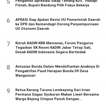
5
Pengamat Apresiasi Sikap Tenang KDS : Hadapi
Fitnah, Bupati Bandung Pilih Fokus Bekerja
6
APKASI Siap Ajukan Revisi UU Pemerintah Daerah
ke DPR dan Kemendagri Dorong Penyempurnaan
UU Otonomi Daerah
7
Kisruh KADIN KBB Memanas, Forum Pengurus
Tegaskan SK Resmi KADIN Jabar Tetap Sah,
Desak KADIN Indonesia Segera Bertindak
8
Antusias Bunda Dalam Mendaftarkan Anaknya Di
Pengaktifan Paud Harapan Bunda 09 Desa
Wangunsari
9
Ketua Karang Taruna Lembayung Sari Irvan
Permana Gagas Syukuran Makan Liwet Bersama
Warga Bojong Citepus Penuh Dengan
Kebersamaan.