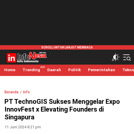
infonesia.me
Info Indonesia
Home
Trending
Daerah
Politik
Pemerintahan
Tekno
Beranda
Info
PT TechnoGIS Sukses Menggelar Expo
InnovFest x Elevating Founders di
Singapura
11 Juni 2024 8:21 pm