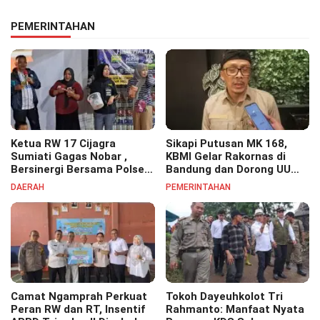
PEMERINTAHAN
Ketua RW 17 Cijagra
Sikapi Putusan MK 168,
Sumiati Gagas Nobar ,
KBMI Gelar Rakornas di
Bersinergi Bersama Polsek
Bandung dan Dorong UU
Bojongsoang Semarakkan
Perlindungan Pekerja
DAERAH
PEMERINTAHAN
Berbagi Doorprize
Camat Ngamprah Perkuat
Tokoh Dayeuhkolot Tri
Peran RW dan RT, Insentif
Rahmanto: Manfaat Nyata