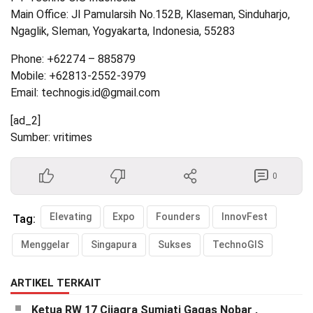
Main Office: Jl Pamularsih No.152B, Klaseman, Sinduharjo,
Ngaglik, Sleman, Yogyakarta, Indonesia, 55283
Phone: +62274 – 885879
Mobile: +62813-2552-3979
Email: technogis.id@gmail.com
[ad_2]
Sumber: vritimes
0
Elevating
Expo
Founders
InnovFest
Tag:
Menggelar
Singapura
Sukses
TechnoGIS
ARTIKEL TERKAIT
Ketua RW 17 Cijagra Sumiati Gagas Nobar ,