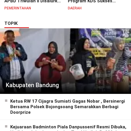
APBD Triwulan II Disalurkan
Program KDS Sukses
untuk Tingkatkan
Dirasakan Seluruh Lapisan
PEMERINTAHAN
DAERAH
Semangat Pelayanan
Masyarakat Merata
Masyarakat
Sampai Pelosok.
TOPIK
Kabupaten Bandung
Ketua RW 17 Cijagra Sumiati Gagas Nobar , Bersinergi
Bersama Polsek Bojongsoang Semarakkan Berbagi
Doorprize
Kejuaraan Badminton Piala Danpussenif Resmi Dibuka,