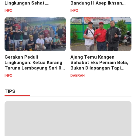
Lingkungan Sehat,
Bandung H.Asep Ikhsan
Bersihkan Saluran Air di RW
S.Pd.M.M Hadiri Haul Akbar
INFO
INFO
07
Masyayikh Pondok
Pesantren Cipasung.
Gerakan Peduli
Ajang Temu Kangen
Lingkungan: Ketua Karang
Sahabat Eks Pemain Bola,
Taruna Lembayung Sari 09
Bukan Dilapangan Tapi
Irvan Permana Ajak
Ditongkrongan
INFO
DAERAH
Ciptakan Lingkungan Asri
dan Nyaman
TIPS