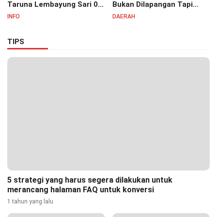
Taruna Lembayung Sari 09
Bukan Dilapangan Tapi
Irvan Permana Ajak
Ditongkrongan
INFO
DAERAH
Ciptakan Lingkungan Asri
dan Nyaman
TIPS
5 strategi yang harus segera dilakukan untuk
merancang halaman FAQ untuk konversi
1 tahun yang lalu