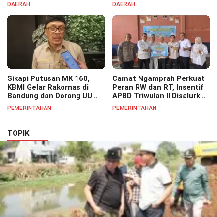
Kecamatan Tekan Resiko
Bojongsoang Semarakkan
DAERAH
DAERAH
Banjir
Berbagi Doorprize
Sikapi Putusan MK 168,
Camat Ngamprah Perkuat
KBMI Gelar Rakornas di
Peran RW dan RT, Insentif
Bandung dan Dorong UU
APBD Triwulan II Disalurkan
Perlindungan Pekerja
untuk Tingkatkan
PEMERINTAHAN
PEMERINTAHAN
Semangat Pelayanan
Masyarakat
TOPIK