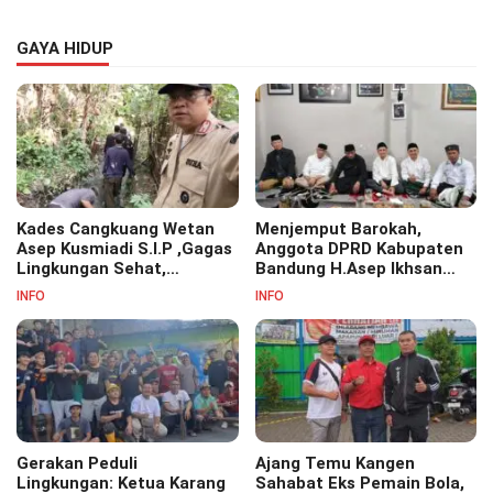
GAYA HIDUP
Kades Cangkuang Wetan
Menjemput Barokah,
Asep Kusmiadi S.I.P ,Gagas
Anggota DPRD Kabupaten
Lingkungan Sehat,
Bandung H.Asep Ikhsan
Bersihkan Saluran Air di RW
S.Pd.M.M Hadiri Haul Akbar
INFO
INFO
07
Masyayikh Pondok
Pesantren Cipasung.
Gerakan Peduli
Ajang Temu Kangen
Lingkungan: Ketua Karang
Sahabat Eks Pemain Bola,