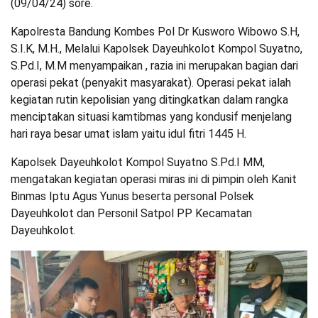
(09/04/24) sore.
Kapolresta Bandung Kombes Pol Dr Kusworo Wibowo S.H,
S.I.K, M.H., Melalui Kapolsek Dayeuhkolot Kompol Suyatno,
S.Pd.I, M.M menyampaikan , razia ini merupakan bagian dari
operasi pekat (penyakit masyarakat). Operasi pekat ialah
kegiatan rutin kepolisian yang ditingkatkan dalam rangka
menciptakan situasi kamtibmas yang kondusif menjelang
hari raya besar umat islam yaitu idul fitri 1445 H.
Kapolsek Dayeuhkolot Kompol Suyatno S.Pd.I MM,
mengatakan kegiatan operasi miras ini di pimpin oleh Kanit
Binmas Iptu Agus Yunus beserta personal Polsek
Dayeuhkolot dan Personil Satpol PP Kecamatan
Dayeuhkolot.