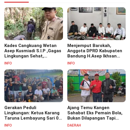
Kades Cangkuang Wetan
Menjemput Barokah,
Asep Kusmiadi S.I.P ,Gagas
Anggota DPRD Kabupaten
Lingkungan Sehat,
Bandung H.Asep Ikhsan
Bersihkan Saluran Air di RW
S.Pd.M.M Hadiri Haul Akbar
INFO
INFO
07
Masyayikh Pondok
Pesantren Cipasung.
Gerakan Peduli
Ajang Temu Kangen
Lingkungan: Ketua Karang
Sahabat Eks Pemain Bola,
Taruna Lembayung Sari 09
Bukan Dilapangan Tapi
Irvan Permana Ajak
Ditongkrongan
INFO
DAERAH
Ciptakan Lingkungan Asri