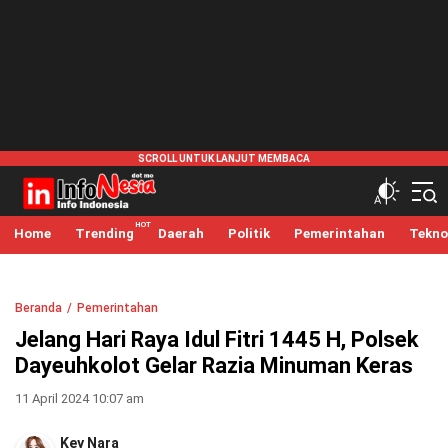
infonesia.me
Info Indonesia
Home
Trending
Daerah
Politik
Pemerintahan
Tekno
Beranda
Pemerintahan
Jelang Hari Raya Idul Fitri 1445 H, Polsek
Dayeuhkolot Gelar Razia Minuman Keras
11 April 2024 10:07 am
Key Nara