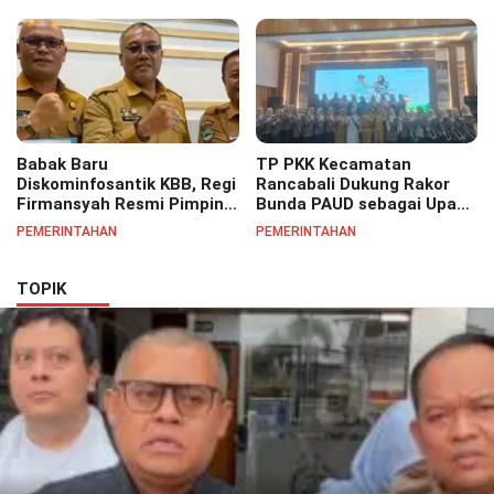
Semangat Pelayanan
Masyarakat Merata
Masyarakat
Sampai Pelosok.
Babak Baru
TP PKK Kecamatan
Diskominfosantik KBB, Regi
Rancabali Dukung Rakor
Firmansyah Resmi Pimpin
Bunda PAUD sebagai Upaya
Bidang IKP Perkuat
Penguatan Kualitas PAUD
PEMERINTAHAN
PEMERINTAHAN
Pelayanan Informasi Publik
di Daerah
TOPIK