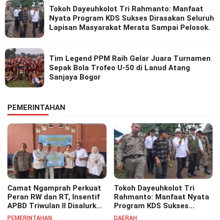
Tokoh Dayeuhkolot Tri Rahmanto: Manfaat
Nyata Program KDS Sukses Dirasakan Seluruh
Lapisan Masyarakat Merata Sampai Pelosok.
Tim Legend PPM Raih Gelar Juara Turnamen
Sepak Bola Trofeo U-50 di Lanud Atang
Sanjaya Bogor
PEMERINTAHAN
Camat Ngamprah Perkuat
Tokoh Dayeuhkolot Tri
Peran RW dan RT, Insentif
Rahmanto: Manfaat Nyata
APBD Triwulan II Disalurkan
Program KDS Sukses
untuk Tingkatkan
Dirasakan Seluruh Lapisan
PEMERINTAHAN
DAERAH