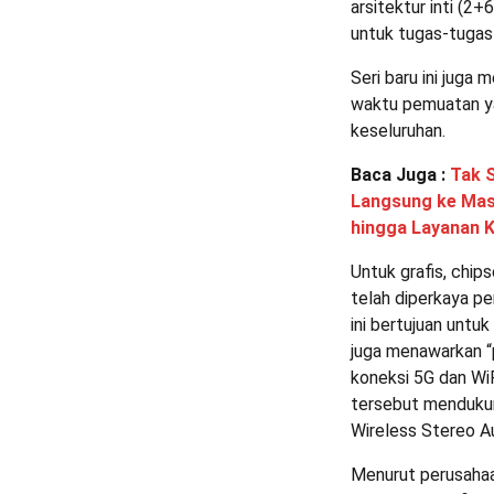
arsitektur inti (2
untuk tugas-tugas
Seri baru ini jug
waktu pemuatan ya
keseluruhan.
Baca Juga :
Tak 
Langsung ke Masy
hingga Layanan 
Untuk grafis, chip
telah diperkaya pe
ini bertujuan untu
juga menawarkan “
koneksi 5G dan Wi
tersebut mendukun
Wireless Stereo A
Menurut perusahaa