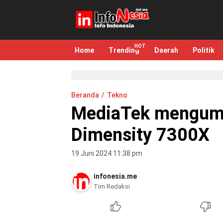
infonesia.me
Info Indonesia
Home
Trending
Daerah
Politik
Beranda
Tekno
MediaTek mengum
Dimensity 7300X
19 Juni 2024 11:38 pm
infonesia.me
Tim Redaksi