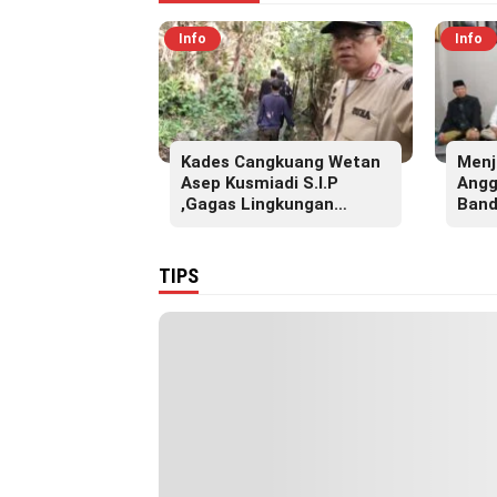
Info
Info
Kades Cangkuang Wetan
Menj
Asep Kusmiadi S.I.P
Angg
,Gagas Lingkungan
Band
Sehat, Bersihkan Saluran
S.Pd
Air di RW 07
Akba
Pesa
TIPS