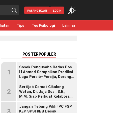
PASANG IKLAN
LOGIN
hatan
Tips
Tes Psikologi
Lainnya
POS TERPOPULER
Sosok Pengusaha Bedas Bos
1
H Ahmad Sampaikan Prediksi
Laga Persib–Persija, Dorong
Bobotoh Dukung di Mana Pun
Berada
Sertijab Camat Cikalong
2
Wetan, Dr. Jaja Sos., S.E.,
M.M. Siap Perkuat Kolaborasi
Demi Cikalong Wetan yang
Lebih Maju dan Sejahtera
Jangan Tebang Pilih! PC FSP
3
KEP SPSI KBB Desak