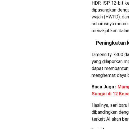
HDR-ISP 12-bit ke
dipasangkan denga
wajah (HWFD), dan
seharusnya memun
menakjubkan dalam
Peningkatan 
Dimensity 7300 d
yang dilaporkan me
dapat membantunya
menghemat daya b
Baca Juga :
Mump
Sungai di 12 Kec
Hasilnya, seri bar
dibandingkan deng
terkait AI akan b