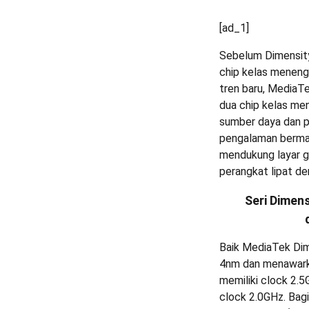
[ad_1]
Sebelum Dimensit
chip kelas meneng
tren baru, Media
dua chip kelas me
sumber daya dan pe
pengalaman bermai
mendukung layar ga
perangkat lipat de
Seri Dimens
Baik MediaTek Dim
4nm dan menawarkan
memiliki clock 2.
clock 2.0GHz. Bag