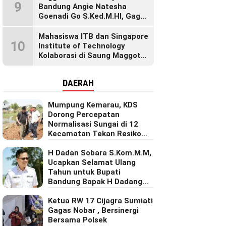
9
Generasi Muda
Bandung Angie Natesha
Goenadi Go S.Ked.M.HI, Gagas
Gerakan Masyarakat Sehat
Lewat Agenda Senam Pagi
Mahasiswa ITB dan Singapore
10
Institute of Technology
Kolaborasi di Saung Maggot
KBB, Ubah Maggot Jadi
Produk Bernilai Tinggi Lewat
DAERAH
Riset Inovatif
Mumpung Kemarau, KDS
Dorong Percepatan
Normalisasi Sungai di 12
Kecamatan Tekan Resiko
Banjir
H Dadan Sobara S.Kom.M.M,
Ucapkan Selamat Ulang
Tahun untuk Bupati
Bandung Bapak H Dadang
Supriatna
Ketua RW 17 Cijagra Sumiati
Gagas Nobar , Bersinergi
Bersama Polsek