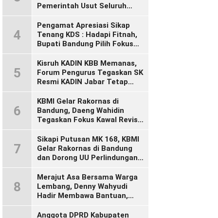
Pemerintah Usut Seluruh
Perusahaan yang Diduga
Langgar Hak Pekerja Pasca
Pengamat Apresiasi Sikap
4
Sidak KDM”
Tenang KDS : Hadapi Fitnah,
Bupati Bandung Pilih Fokus
Bekerja
Kisruh KADIN KBB Memanas,
5
Forum Pengurus Tegaskan SK
Resmi KADIN Jabar Tetap
Sah, Desak KADIN Indonesia
Segera Bertindak
KBMI Gelar Rakornas di
6
Bandung, Daeng Wahidin
Tegaskan Fokus Kawal Revisi
UU Ketenagakerjaan
Sikapi Putusan MK 168, KBMI
7
Gelar Rakornas di Bandung
dan Dorong UU Perlindungan
Pekerja
Merajut Asa Bersama Warga
8
Lembang, Denny Wahyudi
Hadir Membawa Bantuan,
Mengawal PIP, dan
Menyalakan Semangat
Anggota DPRD Kabupaten