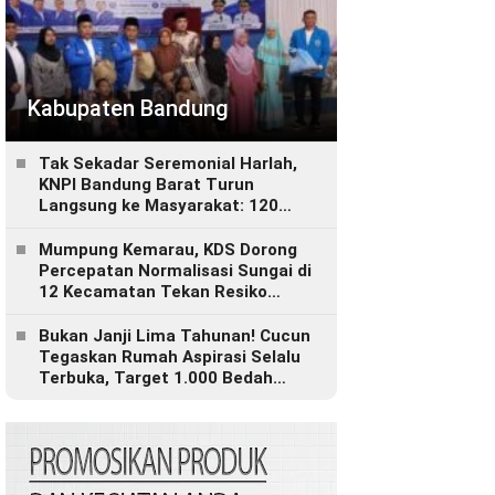
Kabupaten Bandung
Tak Sekadar Seremonial Harlah,
KNPI Bandung Barat Turun
Langsung ke Masyarakat: 120
Paket Sembako, Bantuan
Disabilitas hingga Layanan
Mumpung Kemarau, KDS Dorong
Kesehatan Gratis
Percepatan Normalisasi Sungai di
12 Kecamatan Tekan Resiko
Banjir
Bukan Janji Lima Tahunan! Cucun
Tegaskan Rumah Aspirasi Selalu
Terbuka, Target 1.000 Bedah
Rumah untuk Bandung Barat