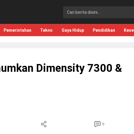
Pemerintahan
Tekno
Gaya Hidup
Pendidikan
Kese
umkan Dimensity 7300 &
0