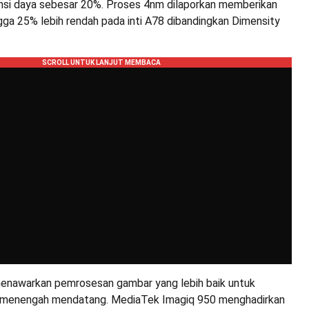
ensi daya sebesar 20%. Proses 4nm dilaporkan memberikan
gga 25% lebih rendah pada inti A78 dibandingkan Dimensity
a menawarkan pemrosesan gambar yang lebih baik untuk
 menengah mendatang. MediaTek Imagiq 950 menghadirkan