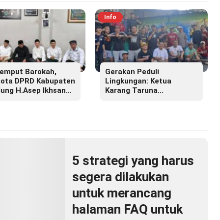
Info
emput Barokah,
Gerakan Peduli
ota DPRD Kabupaten
Lingkungan: Ketua
ung H.Asep Ikhsan
Karang Taruna
.M.M Hadiri Haul
Lembayung Sari 09 Irvan
r Masyayikh Pondok
Permana Ajak Ciptakan
ntren Cipasung.
Lingkungan Asri dan
Nyaman
5 strategi yang harus
segera dilakukan
untuk merancang
halaman FAQ untuk