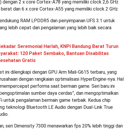
+6) dengan 2 x core Cortex-A78 yang memiliki clock 2,6 GHz
 berat dan 6 x core Cortex-A55 yang memiliki clock 2 GHz.
a mendukung RAM LPDDR5 dan penyimpanan UFS 3.1 untuk
ng lebih cepat dan pengalaman yang lebih baik secara
Sekadar Seremonial Harlah, KNPI Bandung Barat Turun
arakat: 120 Paket Sembako, Bantuan Disabilitas
Kesehatan Gratis
set ini dilengkapi dengan GPU Arm Mali-G615 terbaru, yang
rusahaan dengan rangkaian optimalisasi HyperEngine-nya. Hal
k mempercepat performa saat bermain game. Seri baru ini
pengoptimalan sumber daya cerdas”, dan mengoptimalkan
Fi untuk pengalaman bermain game terbaik. Kedua chip
g teknologi Bluetooth LE Audio dengan Dual-Link True
udio.
n, seri Dimensity 7300 menawarkan fps 20% lebih tinggi dan