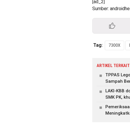
[ad_2]
Sumber: androidh
Tag:
7300X
ARTIKEL TERKAIT
TPPAS Lego
Sampah Ber
LAKI-KBB do
SMK PK, kh
Pemeriksaa
Meningkatk