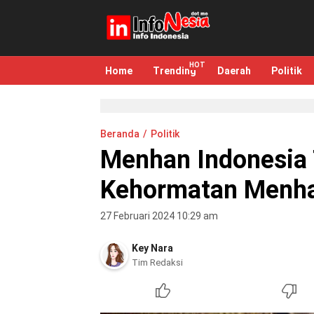
infonesia.me
Info Indonesia
Home
Trending
Daerah
Politik
Beranda
Politik
Menhan Indonesia
Kehormatan Menha
27 Februari 2024 10:29 am
Key Nara
Tim Redaksi