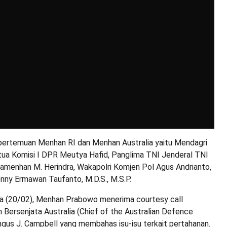
 pertemuan Menhan RI dan Menhan Australia yaitu Mendagri
etua Komisi I DPR Meutya Hafid, Panglima TNI Jenderal TNI
amenhan M. Herindra, Wakapolri Komjen Pol Agus Andrianto,
ny Ermawan Taufanto, M.D.S., M.S.P.
a (20/02), Menhan Prabowo menerima courtesy call
Bersenjata Australia (Chief of the Australian Defence
ngus J. Campbell yang membahas isu-isu terkait pertahanan.