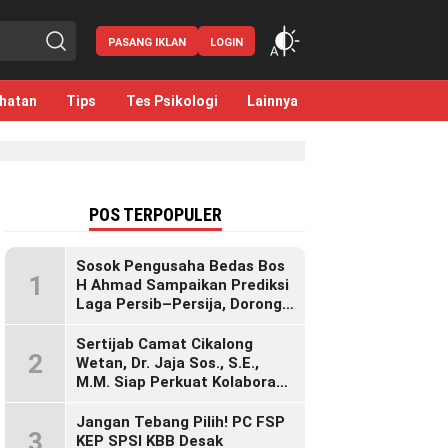
PASANG IKLAN
LOGIN
hatan
Tips
Tes Psikologi
Lainnya
POS TERPOPULER
Sosok Pengusaha Bedas Bos
1
H Ahmad Sampaikan Prediksi
Laga Persib–Persija, Dorong
Bobotoh Dukung di Mana Pun
Berada
Sertijab Camat Cikalong
2
Wetan, Dr. Jaja Sos., S.E.,
M.M. Siap Perkuat Kolaborasi
Demi Cikalong Wetan yang
Lebih Maju dan Sejahtera
Jangan Tebang Pilih! PC FSP
3
KEP SPSI KBB Desak