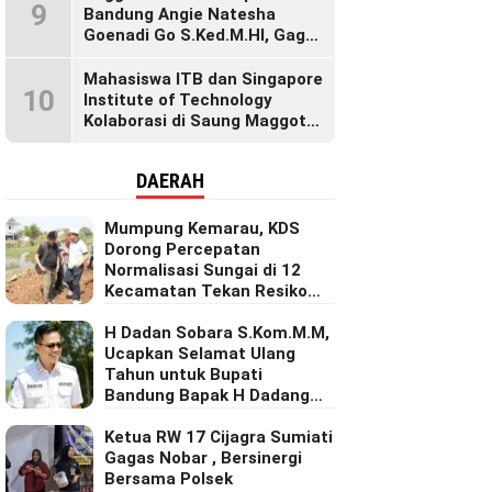
9
Generasi Muda
Bandung Angie Natesha
Goenadi Go S.Ked.M.HI, Gagas
Gerakan Masyarakat Sehat
Lewat Agenda Senam Pagi
Mahasiswa ITB dan Singapore
10
Institute of Technology
Kolaborasi di Saung Maggot
KBB, Ubah Maggot Jadi
Produk Bernilai Tinggi Lewat
DAERAH
Riset Inovatif
Mumpung Kemarau, KDS
Dorong Percepatan
Normalisasi Sungai di 12
Kecamatan Tekan Resiko
Banjir
H Dadan Sobara S.Kom.M.M,
Ucapkan Selamat Ulang
Tahun untuk Bupati
Bandung Bapak H Dadang
Supriatna
Ketua RW 17 Cijagra Sumiati
Gagas Nobar , Bersinergi
Bersama Polsek