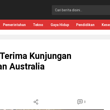
Pemerintahan
Tekno
Gaya Hidup
Pendidikan
Kese
 Terima Kunjungan
n Australia
0