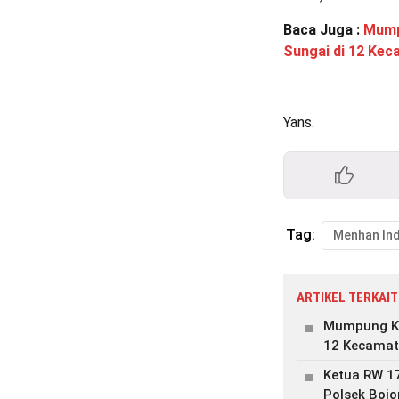
Baca Juga :
Mump
Sungai di 12 Kec
Yans.
Tag:
ARTIKEL TERKAIT
Mumpung Ke
12 Kecamata
Ketua RW 17
Polsek Boj