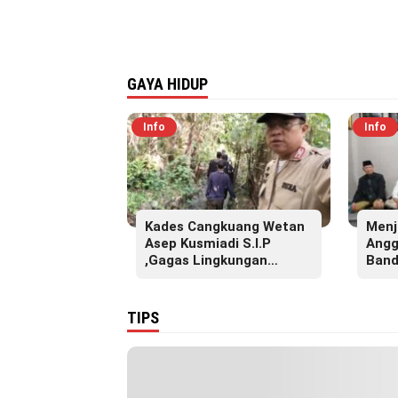
GAYA HIDUP
Info
Info
Kades Cangkuang Wetan
Menj
Asep Kusmiadi S.I.P
Angg
,Gagas Lingkungan
Band
Sehat, Bersihkan Saluran
S.Pd
Air di RW 07
Akba
Pesa
TIPS