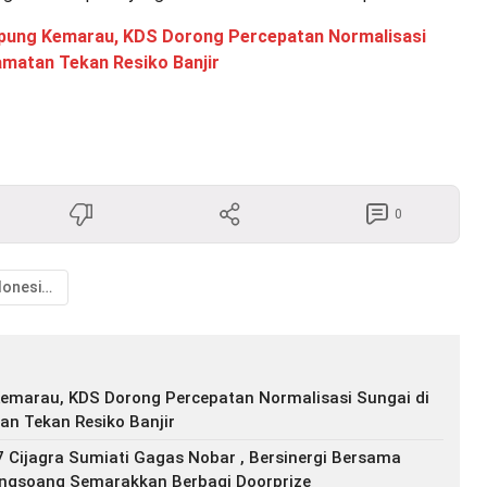
ung Kemarau, KDS Dorong Percepatan Normalisasi
amatan Tekan Resiko Banjir
0
Menhan Indonesia Terima Kunjungan Kehormatan Menhan Australia
marau, KDS Dorong Percepatan Normalisasi Sungai di
n Tekan Resiko Banjir
 Cijagra Sumiati Gagas Nobar , Bersinergi Bersama
ongsoang Semarakkan Berbagi Doorprize