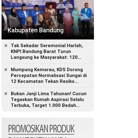
Kabupaten Bandung
Tak Sekadar Seremonial Harlah,
KNPI Bandung Barat Turun
Langsung ke Masyarakat: 120
Paket Sembako, Bantuan
Disabilitas hingga Layanan
Mumpung Kemarau, KDS Dorong
Kesehatan Gratis
Percepatan Normalisasi Sungai di
12 Kecamatan Tekan Resiko
Banjir
Bukan Janji Lima Tahunan! Cucun
Tegaskan Rumah Aspirasi Selalu
Terbuka, Target 1.000 Bedah
Rumah untuk Bandung Barat