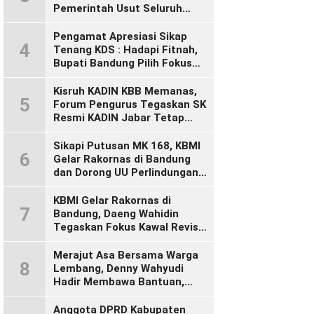
Pemerintah Usut Seluruh
Perusahaan yang Diduga
Langgar Hak Pekerja Pasca
Pengamat Apresiasi Sikap
4
Sidak KDM”
Tenang KDS : Hadapi Fitnah,
Bupati Bandung Pilih Fokus
Bekerja
Kisruh KADIN KBB Memanas,
5
Forum Pengurus Tegaskan SK
Resmi KADIN Jabar Tetap
Sah, Desak KADIN Indonesia
Segera Bertindak
Sikapi Putusan MK 168, KBMI
6
Gelar Rakornas di Bandung
dan Dorong UU Perlindungan
Pekerja
KBMI Gelar Rakornas di
7
Bandung, Daeng Wahidin
Tegaskan Fokus Kawal Revisi
UU Ketenagakerjaan
Merajut Asa Bersama Warga
8
Lembang, Denny Wahyudi
Hadir Membawa Bantuan,
Mengawal PIP, dan
Menyalakan Semangat
Anggota DPRD Kabupaten