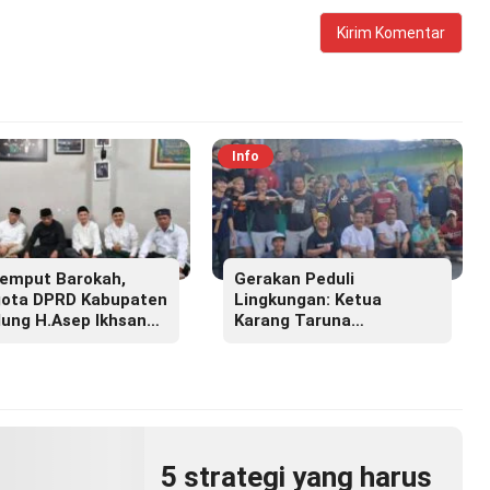
Info
emput Barokah,
Gerakan Peduli
ota DPRD Kabupaten
Lingkungan: Ketua
ung H.Asep Ikhsan
Karang Taruna
.M.M Hadiri Haul
Lembayung Sari 09 Irvan
r Masyayikh Pondok
Permana Ajak Ciptakan
ntren Cipasung.
Lingkungan Asri dan
Nyaman
5 strategi yang harus