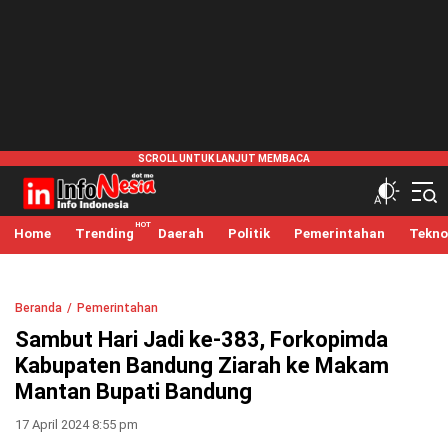
infonesia.me
Info Indonesia
Home
Trending
Daerah
Politik
Pemerintahan
Tekno
Beranda
Pemerintahan
Sambut Hari Jadi ke-383, Forkopimda
Kabupaten Bandung Ziarah ke Makam
Mantan Bupati Bandung
17 April 2024 8:55 pm