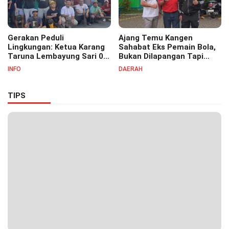
Gerakan Peduli
Ajang Temu Kangen
Lingkungan: Ketua Karang
Sahabat Eks Pemain Bola,
Taruna Lembayung Sari 09
Bukan Dilapangan Tapi
Irvan Permana Ajak
Ditongkrongan
INFO
DAERAH
Ciptakan Lingkungan Asri
dan Nyaman
TIPS