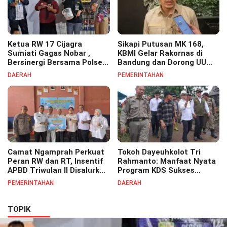
Ketua RW 17 Cijagra
Sikapi Putusan MK 168,
Sumiati Gagas Nobar ,
KBMI Gelar Rakornas di
Bersinergi Bersama Polsek
Bandung dan Dorong UU
Bojongsoang Semarakkan
Perlindungan Pekerja
DAERAH
PEMERINTAHAN
Berbagi Doorprize
Camat Ngamprah Perkuat
Tokoh Dayeuhkolot Tri
Peran RW dan RT, Insentif
Rahmanto: Manfaat Nyata
APBD Triwulan II Disalurkan
Program KDS Sukses
untuk Tingkatkan
Dirasakan Seluruh Lapisan
PEMERINTAHAN
DAERAH
Semangat Pelayanan
Masyarakat Merata
Masyarakat
Sampai Pelosok.
TOPIK