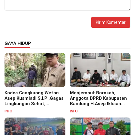
GAYA HIDUP
Kades Cangkuang Wetan
Menjemput Barokah,
Asep Kusmiadi S.I.P ,Gagas
Anggota DPRD Kabupaten
Lingkungan Sehat,
Bandung H.Asep Ikhsan
Bersihkan Saluran Air di RW
S.Pd.M.M Hadiri Haul Akbar
INFO
INFO
07
Masyayikh Pondok
Pesantren Cipasung.