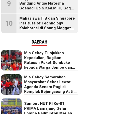
9
Pangan Dunia
Bandung Angie Natesha
Goenadi Go S.Ked.M.HI, Gagas
Gerakan Masyarakat Sehat
Lewat Agenda Senam Pagi
Mahasiswa ITB dan Singapore
10
Institute of Technology
Kolaborasi di Saung Maggot
KBB, Ubah Maggot Jadi
Produk Bernilai Tinggi Lewat
DAERAH
Riset Inovatif
Mia Geboy Tunjukkan
Kepedulian, Bagikan
Ratusan Paket Sembako
kepada Warga Jompo dan
Janda di Komplek
Bojongsoang Asri 1
Mia Geboy Semarakan
Masyarakat Sehat Lewat
Agenda Senam Pagi di
Komplek Bojongsoang Asti 1
Rw 16.
Sambut HUT RI Ke-81,
PRIMA Lamajang Gelar
Lomba Badminton Meriah