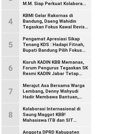
M.M. Siap Perkuat Kolaborasi
Demi Cikalong Wetan yang
Lebih Maju dan Sejahtera
KBMI Gelar Rakornas di
4
Bandung, Daeng Wahidin
Tegaskan Fokus Kawal Revisi
UU Ketenagakerjaan
Pengamat Apresiasi Sikap
5
Tenang KDS : Hadapi Fitnah,
Bupati Bandung Pilih Fokus
Bekerja
Kisruh KADIN KBB Memanas,
6
Forum Pengurus Tegaskan SK
Resmi KADIN Jabar Tetap
Sah, Desak KADIN Indonesia
Segera Bertindak
Merajut Asa Bersama Warga
7
Lembang, Denny Wahyudi
Hadir Membawa Bantuan,
Mengawal PIP, dan
Menyalakan Semangat
Kolaborasi Internasional di
8
Generasi Muda
Saung Maggot KBB!
Mahasiswa ITB dan SIT
Singapura Dalami Inovasi
Maggot untuk Ketahanan
Anggota DPRD Kabupaten