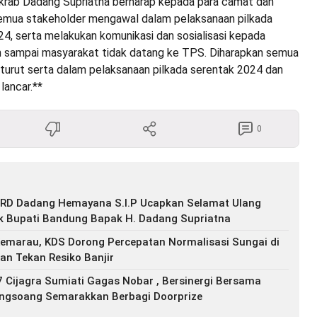
krab Dadang Supriatna berharap kepada para camat dan
emua stakeholder mengawal dalam pelaksanaan pilkada
4, serta melakukan komunikasi dan sosialisasi kepada
n sampai masyarakat tidak datang ke TPS. Diharapkan semua
turut serta dalam pelaksanaan pilkada serentak 2024 dan
lancar.**
0
RD Dadang Hemayana S.I.P Ucapkan Selamat Ulang
k Bupati Bandung Bapak H. Dadang Supriatna
marau, KDS Dorong Percepatan Normalisasi Sungai di
n Tekan Resiko Banjir
 Cijagra Sumiati Gagas Nobar , Bersinergi Bersama
ongsoang Semarakkan Berbagi Doorprize