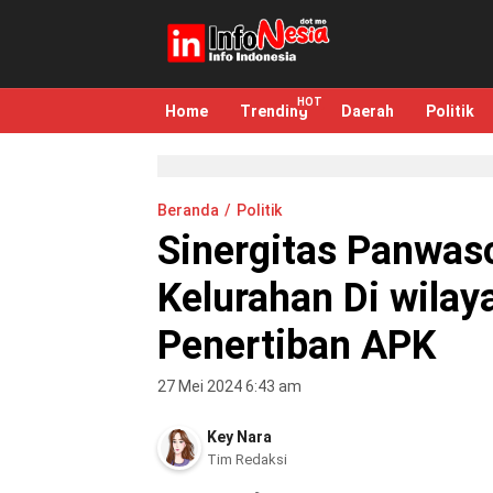
infonesia.me
Info Indonesia
Home
Trending
Daerah
Politik
Beranda
Politik
Sinergitas Panwa
Kelurahan Di wila
Penertiban APK
27 Mei 2024 6:43 am
Key Nara
Tim Redaksi