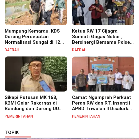
Mumpung Kemarau, KDS
Ketua RW 17 Cijagra
Dorong Percepatan
Sumiati Gagas Nobar ,
Normalisasi Sungai di 12
Bersinergi Bersama Polsek
Kecamatan Tekan Resiko
Bojongsoang Semarakkan
DAERAH
DAERAH
Banjir
Berbagi Doorprize
Sikapi Putusan MK 168,
Camat Ngamprah Perkuat
KBMI Gelar Rakornas di
Peran RW dan RT, Insentif
Bandung dan Dorong UU
APBD Triwulan II Disalurkan
Perlindungan Pekerja
untuk Tingkatkan
PEMERINTAHAN
PEMERINTAHAN
Semangat Pelayanan
Masyarakat
TOPIK