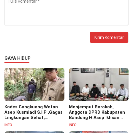
GAYA HIDUP
Kades Cangkuang Wetan
Menjemput Barokah,
Asep Kusmiadi S.I.P ,Gagas
Anggota DPRD Kabupaten
Lingkungan Sehat,
Bandung H.Asep Ikhsan
Bersihkan Saluran Air di RW
S.Pd.M.M Hadiri Haul Akbar
INFO
INFO
07
Masyayikh Pondok