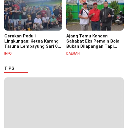
Pesantren Cipasung.
Gerakan Peduli
Ajang Temu Kangen
Lingkungan: Ketua Karang
Sahabat Eks Pemain Bola,
Taruna Lembayung Sari 09
Bukan Dilapangan Tapi
Irvan Permana Ajak
Ditongkrongan
INFO
DAERAH
Ciptakan Lingkungan Asri
dan Nyaman
TIPS