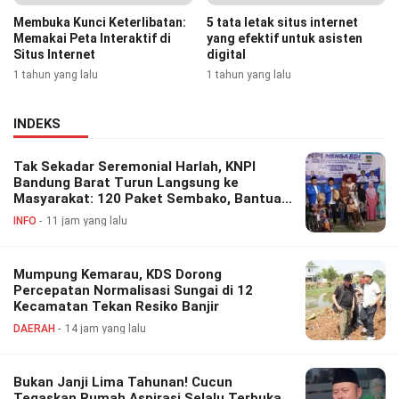
Membuka Kunci Keterlibatan:
5 tata letak situs internet
Memakai Peta Interaktif di
yang efektif untuk asisten
Situs Internet
digital
1 tahun yang lalu
1 tahun yang lalu
INDEKS
Tak Sekadar Seremonial Harlah, KNPI
Bandung Barat Turun Langsung ke
Masyarakat: 120 Paket Sembako, Bantuan
Disabilitas hingga Layanan Kesehatan
INFO
11 jam yang lalu
Gratis
Mumpung Kemarau, KDS Dorong
Percepatan Normalisasi Sungai di 12
Kecamatan Tekan Resiko Banjir
DAERAH
14 jam yang lalu
Bukan Janji Lima Tahunan! Cucun
Tegaskan Rumah Aspirasi Selalu Terbuka,