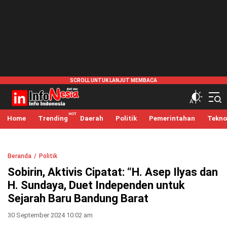
infonesia.me
Info Indonesia
Home
Trending
Daerah
Politik
Pemerintahan
Tekno
Beranda
Politik
Sobirin, Aktivis Cipatat: “H. Asep Ilyas dan
H. Sundaya, Duet Independen untuk
Sejarah Baru Bandung Barat
30 September 2024 10:02 am