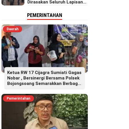
Dirasakan Seluruh Lapisan
Masyarakat Merata Sampai
Pelosok.
PEMERINTAHAN
Daerah
Ketua RW 17 Cijagra Sumiati Gagas
Nobar , Bersinergi Bersama Polsek
Bojongsoang Semarakkan Berbagi
Doorprize
Pemerintahan