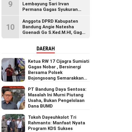
9
Lembayung Sari Irvan
Permana Gagas Syukuran
Makan Liwet Bersama Warga
Bojong Citepus Penuh Dengan
Anggota DPRD Kabupaten
10
Kebersamaan.
Bandung Angie Natesha
Goenadi Go S.Ked.M.HI, Gagas
Gerakan Masyarakat Sehat
Lewat Agenda Senam Pagi
DAERAH
Ketua RW 17 Cijagra Sumiati
Gagas Nobar , Bersinergi
Bersama Polsek
Bojongsoang Semarakkan
Berbagi Doorprize
PT Bandung Daya Sentosa:
Masalah Ini Murni Piutang
Usaha, Bukan Pengelolaan
Dana BUMD
Tokoh Dayeuhkolot Tri
Rahmanto: Manfaat Nyata
Program KDS Sukses