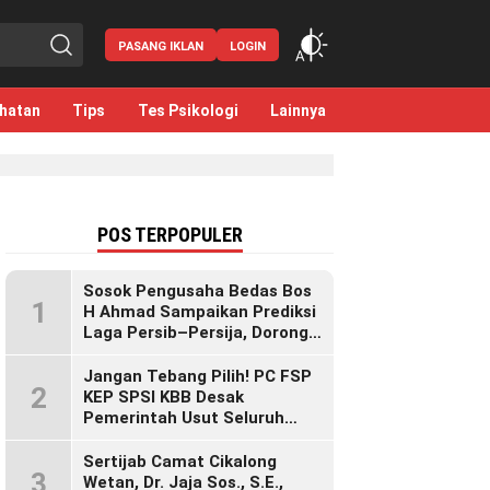
PASANG IKLAN
LOGIN
hatan
Tips
Tes Psikologi
Lainnya
POS TERPOPULER
Sosok Pengusaha Bedas Bos
1
H Ahmad Sampaikan Prediksi
Laga Persib–Persija, Dorong
Bobotoh Dukung di Mana Pun
Berada
Jangan Tebang Pilih! PC FSP
2
KEP SPSI KBB Desak
Pemerintah Usut Seluruh
Perusahaan yang Diduga
Langgar Hak Pekerja Pasca
Sertijab Camat Cikalong
3
Sidak KDM”
Wetan, Dr. Jaja Sos., S.E.,