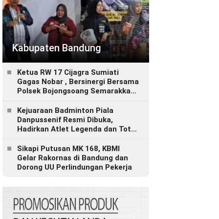
Kabupaten Bandung
Ketua RW 17 Cijagra Sumiati
Gagas Nobar , Bersinergi Bersama
Polsek Bojongsoang Semarakkan
Berbagi Doorprize
Kejuaraan Badminton Piala
Danpussenif Resmi Dibuka,
Hadirkan Atlet Legenda dan Total
Hadiah Rp280 Juta
Sikapi Putusan MK 168, KBMI
Gelar Rakornas di Bandung dan
Dorong UU Perlindungan Pekerja