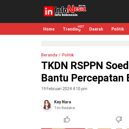
infonesia.me
Info Indonesia
Home
Trending
Daerah
Politik
Beranda
Politik
TKDN RSPPN Soedi
Bantu Percepatan 
19 Februari 2024 4:10 pm
Key Nara
Tim Redaksi