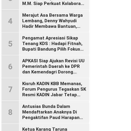
M.M. Siap Perkuat Kolaborasi
Demi Cikalong Wetan yang
Lebih Maju dan Sejahtera
Merajut Asa Bersama Warga
4
Lembang, Denny Wahyudi
Hadir Membawa Bantuan,
Mengawal PIP, dan
Menyalakan Semangat
Pengamat Apresiasi Sikap
5
Generasi Muda
Tenang KDS : Hadapi Fitnah,
Bupati Bandung Pilih Fokus
Bekerja
APKASI Siap Ajukan Revisi UU
6
Pemerintah Daerah ke DPR
dan Kemendagri Dorong
Penyempurnaan UU Otonomi
Daerah
Kisruh KADIN KBB Memanas,
7
Forum Pengurus Tegaskan SK
Resmi KADIN Jabar Tetap
Sah, Desak KADIN Indonesia
Segera Bertindak
Antusias Bunda Dalam
8
Mendaftarkan Anaknya Di
Pengaktifan Paud Harapan
Bunda 09 Desa Wangunsari
Ketua Karang Taruna