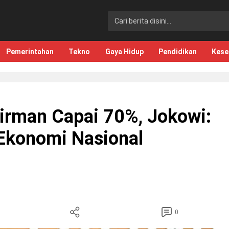
Pemerintahan
Tekno
Gaya Hidup
Pendidikan
Kese
rman Capai 70%, Jokowi:
Ekonomi Nasional
0