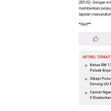
(BPJS). Dengan int
memberikan pelaya
lapisan masyarakat
*Red**
ARTIKEL TERKAIT
Ketua RW 17
Polsek Boj
Sikapi Putu
Dorong UU 
Camat Ngam
II Disalurk