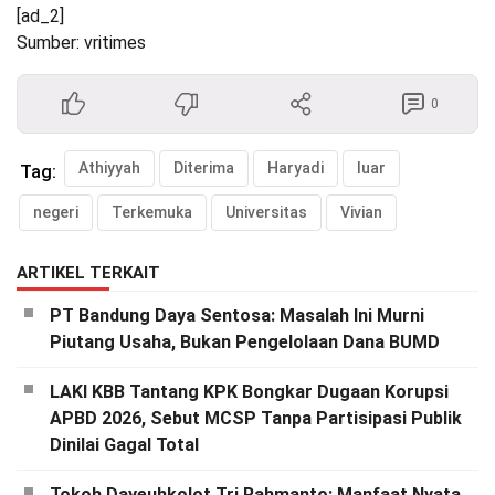
[ad_2]
Sumber: vritimes
0
Athiyyah
Diterima
Haryadi
luar
Tag:
negeri
Terkemuka
Universitas
Vivian
ARTIKEL TERKAIT
PT Bandung Daya Sentosa: Masalah Ini Murni
Piutang Usaha, Bukan Pengelolaan Dana BUMD
LAKI KBB Tantang KPK Bongkar Dugaan Korupsi
APBD 2026, Sebut MCSP Tanpa Partisipasi Publik
Dinilai Gagal Total
Tokoh Dayeuhkolot Tri Rahmanto: Manfaat Nyata