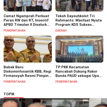
Camat Ngamprah Perkuat
Tokoh Dayeuhkolot Tri
Peran RW dan RT, Insentif
Rahmanto: Manfaat Nyata
APBD Triwulan II Disalurkan
Program KDS Sukses
untuk Tingkatkan
Dirasakan Seluruh Lapisan
PEMERINTAHAN
DAERAH
Semangat Pelayanan
Masyarakat Merata
Masyarakat
Sampai Pelosok.
Babak Baru
TP PKK Kecamatan
Diskominfosantik KBB, Regi
Rancabali Dukung Rakor
Firmansyah Resmi Pimpin
Bunda PAUD sebagai Upaya
Bidang IKP Perkuat
Penguatan Kualitas PAUD
PEMERINTAHAN
PEMERINTAHAN
Pelayanan Informasi Publik
di Daerah
TOPIK