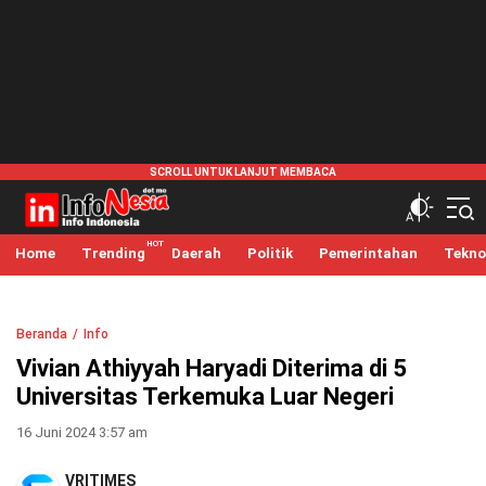
infonesia.me
Info Indonesia
Home
Trending
Daerah
Politik
Pemerintahan
Tekno
Beranda
Info
Vivian Athiyyah Haryadi Diterima di 5
Universitas Terkemuka Luar Negeri
16 Juni 2024 3:57 am
VRITIMES