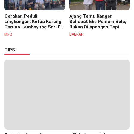
Gerakan Peduli
Ajang Temu Kangen
Lingkungan: Ketua Karang
Sahabat Eks Pemain Bola,
Taruna Lembayung Sari 09
Bukan Dilapangan Tapi
Irvan Permana Ajak
Ditongkrongan
INFO
DAERAH
Ciptakan Lingkungan Asri
dan Nyaman
TIPS