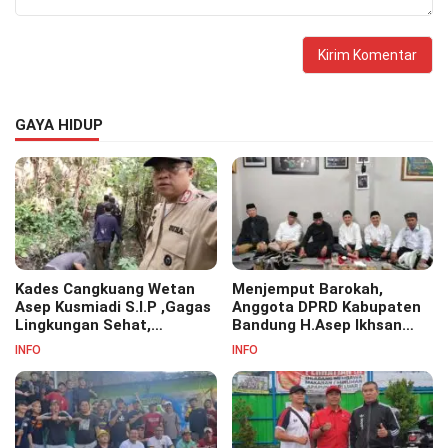
GAYA HIDUP
Kades Cangkuang Wetan
Menjemput Barokah,
Asep Kusmiadi S.I.P ,Gagas
Anggota DPRD Kabupaten
Lingkungan Sehat,
Bandung H.Asep Ikhsan
Bersihkan Saluran Air di RW
S.Pd.M.M Hadiri Haul Akbar
INFO
INFO
07
Masyayikh Pondok
Pesantren Cipasung.